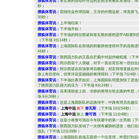
搜狐体育说：
奎瓦斯的假动作分边的意图没有被队友领悟，球直
秒 ）
搜狐体育说：
雷纳托金作球回敲，王存的外围远射，球直接飞上
30秒 ）
搜狐体育说：
上半场结束！
搜狐体育说：
下半场开始！
搜狐体育说：
下半场的阿尔西诺和奎瓦斯的搭档是甲A联赛到
（下半场 3分14秒 ）
搜狐体育说：
上海国际队在前场的积极拼抢使得对手的连推进过
46秒 ）
搜狐体育说：
陕西国力队的王磊在拦截中对赵作峻犯规 （下半场
搜狐体育说：
阿尔西诺个人突破，对手一直在背后有一些拉扯的小
搜狐体育说：
阿尔西诺在前场拿球后横敲，祁宏得球直接在外
身上有些变向，但李洋还是稳稳的将球得到（下半场 7分4秒 
搜狐体育说：
下半场比赛开始后，上海国际队明显加快了进攻
了陕西国力队很大的压力 （下半场 8分24秒 ）
搜狐体育说：
吴承瑛助攻上前，冷静的将球分给左路的申思，
场 9分26秒 ）
搜狐体育说：
还是上海国际队的边路传中，中路有球员先越位了 
搜狐体育说：
上海中远
换下
奎瓦斯
（下半场 10分54秒）
搜狐体育说：
上海中远
换上
詹可强
（下半场 11分4秒）
搜狐体育说：
这是小将詹可强在今年联赛中的第一次亮相（下半场
搜狐体育说：
陕西国力队发动了一次很有威胁的进攻，他们在
混乱（下半场 12分39秒 ）
搜狐体育说：
上海国际队前场又获得一个任意球，申思打到后