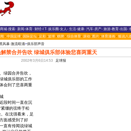
商城
-
搜索
-
新闻
-
体育
-
财经
-
I T
-
娱乐圈
-
女人
-
生活
-
健康
-
汽车
-
房产
-
旅游
-
教育
-
出国
-
新闻
-
中国足球
-
国际足坛
-
足彩
-
篮球
-
棋牌
-
综合体育
-
滚动
-
图片
-
体育漫画
-
狐说八
黑风暴·激流暗涌
>
俱乐部声音
员解禁合并告吹 绿城俱乐部体验悲喜两重天
2002年3月6日14:53
足球报
、绿园合并告吹，
绿城俱乐部的工作
体会到了悲喜两重
城
近段时间一直在沉
“紧绷的弦终于松
松。在沈强看来，足
方面感受到了好
一直有传闻说绿城