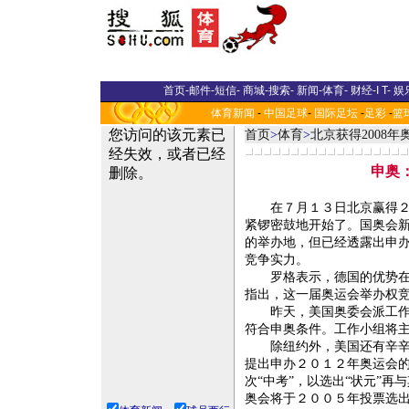
首页
-
邮件
-
短信
-
商城
-
搜索
-
新闻
-
体育
-
财经
-
I T
-
娱
体育新闻
-
中国足球
-
国际足坛
-
足彩
-
篮
首页
>
体育
>
北京获得2008
申奥：
在７月１３日北京赢得２０
紧锣密鼓地开始了。国奥会
的举办地，但已经透露出申
竞争实力。
罗格表示，德国的优势在于
指出，这一届奥运会举办权
昨天，美国奥委会派工作小
符合申奥条件。工作小组将
除纽约外，美国还有辛辛那
提出申办２０１２年奥运会的
次“中考”，以选出“状元”
奥会将于２００５年投票选