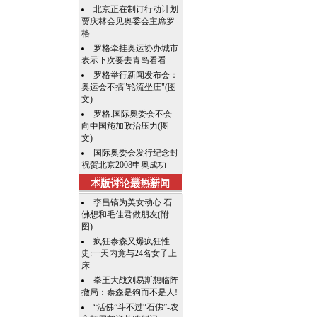
北京正在制订行动计划
贾庆林会见奥委会主席罗
格
罗格牵挂奥运协办城市
表示下次要去青岛看看
罗格举行新闻发布会：
奥运会不搞"轮流坐庄"(图
文)
罗格:国际奥委会不会
向中国施加政治压力(图
文)
国际奥委会发行纪念封
祝贺北京2008申奥成功
本版讨论最热新闻
李昌镐为美女动心 石
佛想和毛佳君做朋友(附
图)
疯狂泰森又爆疯狂性
史:一天内竟与24名女子上
床
拳王大战刘易斯想临阵
撤局：泰森是狗而不是人!
“活佛”斗不过“石佛”-农