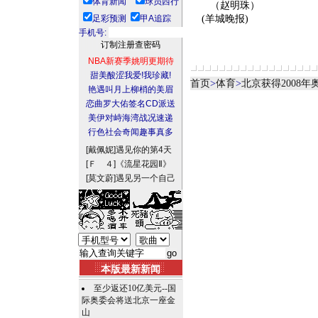
体育新闻
球员西行
（赵明珠）
足彩预测
甲A追踪
(羊城晚报)
手机号:
NBA新赛季姚明更期待
甜美酸涩我爱!我珍藏!
首页
>
体育
>
北京获得2008
艳遇叫月上柳梢的美眉
恋曲罗大佑签名CD派送
美伊对峙海湾战况速递
行色社会奇闻趣事真多
[戴佩妮]
遇见你的第4天
[Ｆ ４]
《流星花园Ⅱ》
[莫文蔚]
遇见另一个自己
本版最新新闻
至少返还10亿美元--国
际奥委会将送北京一座金
山