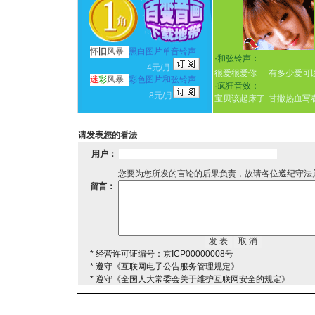
怀
旧
风暴
黑白图片单音铃声
·
和弦铃声：
4元/月
很爱很爱你
有多少爱可
迷
彩
风暴
彩色图片和弦铃声
·
疯狂音效：
8元/月
宝贝该起床了
甘撒热血写
请发表您的看法
用户：
您要为您所发的言论的后果负责，故请各位遵纪守法
留言：
* 经营许可证编号：京ICP00000008号
* 遵守《互联网电子公告服务管理规定》
* 遵守《全国人大常委会关于维护互联网安全的规定》