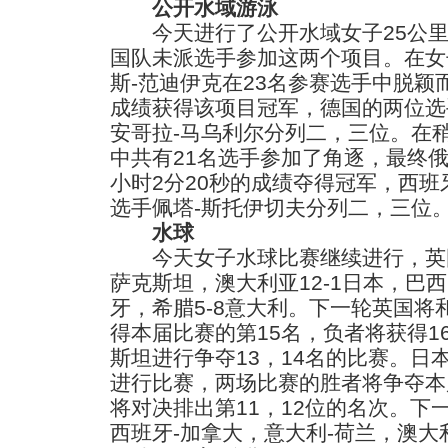
公开水域游泳
今天进行了公开水域女子25公里
国队未派选手参加这两个项目。在女
斯-范迪伊克在23名参赛选手中脱颖而
成绩获得该项目冠军，德国的两位选
安哥拉-马乌利尔分列二，三位。在
中共有21名选手参加了角逐，最终俄
小时2分20秒的成绩夺得冠军，西班
选手佩塔-斯托伊切夫分列二，三位
水球
今天女子水球比赛继续进行，英国5
萨克斯坦，澳大利亚12-1日本，巴西2
牙，希腊5-8意大利。下一轮英国
得本届比赛的第15名，负者将获得1
斯坦进行争夺13，14名的比赛。日
进行比赛，两场比赛的胜者将争夺本
将对决排出第11，12位的名次。下
西班牙-加拿大，意大利-荷兰，澳大