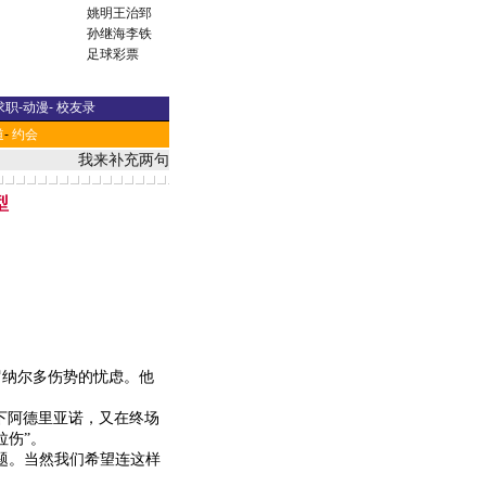
姚明
王治郅
孙继海
李铁
足球彩票
求职
-
动漫
-
校友录
道
-
约会
我来补充两句
型
纳尔多伤势的忧虑。他
下阿德里亚诺，又在终场
拉伤”。
题。当然我们希望连这样