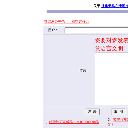
关于
甘肃天马在清远打
致网友公开信——有话好好说
用户：
您要对您发表
意语言文明!
留言：
2、
遵守《互
1、
经营许可证编号：京ICP000008号
定》