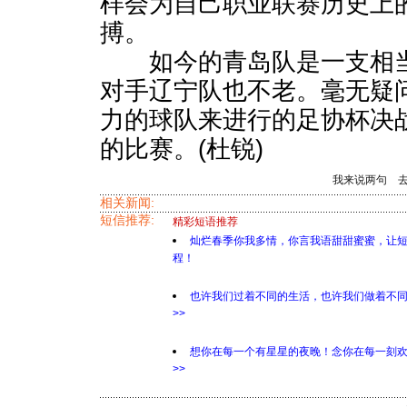
样会为自己职业联赛历史上
搏。
如今的青岛队是一支相当
对手辽宁队也不老。毫无疑
力的球队来进行的足协杯决
的比赛。(杜锐)
我来说两句
相关新闻:
短信推荐:
精彩短语推荐
灿烂春季你我多情，你言我语甜甜蜜蜜，让
程！
也许我们过着不同的生活，也许我们做着不
>>
想你在每一个有星星的夜晚！念你在每一刻
>>