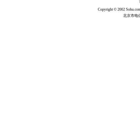
Copyright © 2002 Sohu.c
北京市电