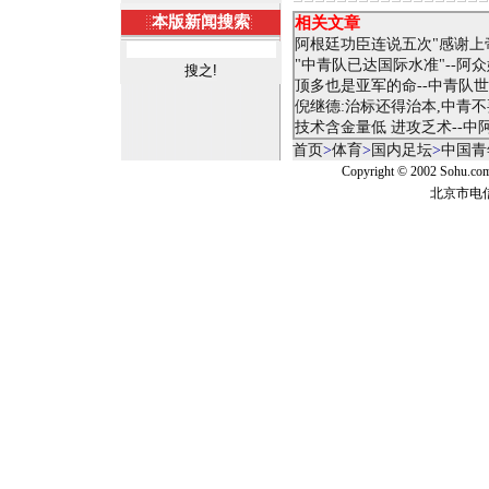
本版新闻搜索
相关文章
阿根廷功臣连说五次"感谢上
"中青队已达国际水准"--阿
顶多也是亚军的命--中青队
倪继德:治标还得治本,中青不
技术含金量低 进攻乏术--
首页
>
体育
>
国内足坛
>
中国青
Copyright © 2002 Sohu.c
北京市电