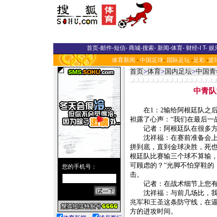
首页
-
邮件
-
短信
-
商城
-
搜索
-
新闻
-
体育
-
财经
-
I T
-
娱
体育新闻
-
中国足球
-
国际足坛
-
足彩
-
篮
首页
>
体育
>
国内足坛
>
中国青
中青队
在1：2输给阿根廷队之后，
袒露了心声：“我们在最后一
记者：阿根廷队在很多方面
沈祥福：在赛前准备会上，
拼到底，直到金球决胜，死
根廷队比赛输三个球不算输，
可顾虑的？”光脚不怕穿鞋的
击。
记者：在战术细节上您有
沈祥福：与前几场比，我对
兆军
和
王圣
这条防守线，在
方的进攻时间。