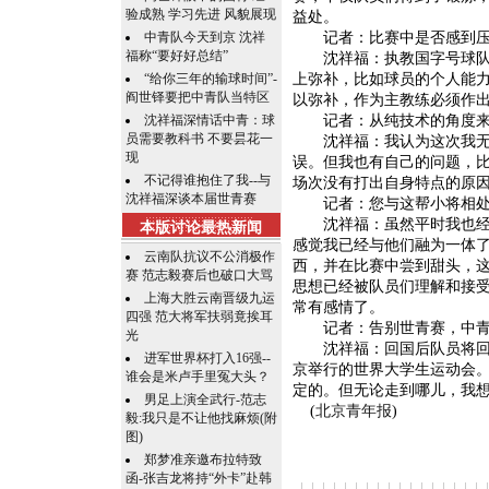
验成熟 学习先进 风貌展现
益处。
中青队今天到京 沈祥
记者：比赛中是否感到压
福称“要好好总结”
沈祥福：执教国字号球队的
“给你三年的输球时间”-
上弥补，比如球员的个人能
阎世铎要把中青队当特区
以弥补，作为主教练必须作
沈祥福深情话中青：球
记者：从纯技术的角度来看
员需要教科书 不要昙花一
沈祥福：我认为这次我无论
现
误。但我也有自己的问题，
不记得谁抱住了我--与
场次没有打出自身特点的原
沈祥福深谈本届世青赛
记者：您与这帮小将相处了
沈祥福：虽然平时我也经常
本版讨论最热新闻
感觉我已经与他们融为一体
云南队抗议不公消极作
西，并在比赛中尝到甜头，
赛 范志毅赛后也破口大骂
思想已经被队员们理解和接
上海大胜云南晋级九运
常有感情了。
四强 范大将军扶弱竟挨耳
记者：告别世青赛，中青队
光
沈祥福：回国后队员将回各
进军世界杯打入16强--
京举行的世界大学生运动会
谁会是米卢手里冤大头？
定的。但无论走到哪儿，我想
男足上演全武行-范志
(
北京青年报
)
毅:我只是不让他找麻烦(附
图)
郑梦准亲邀布拉特致
函-张吉龙将持“外卡”赴韩