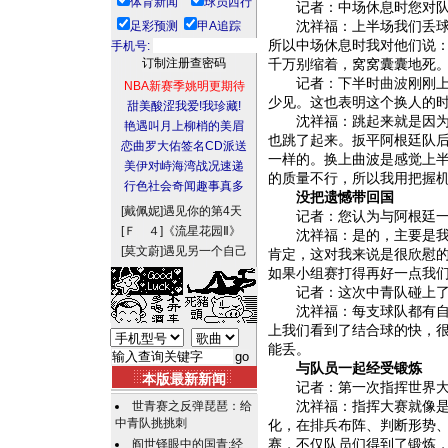
体育新闻
球员西行
记者：中场休息时您对队
足彩预测
甲A追踪
沈祥福：上半场我们丢球确
所以中场休息时我对他们说：
手机号:
千万别缩着，窝窝囊囊地死。
记者：下半时
曲波
刚刚
NBA新赛季姚明更期待
少见。这也表明这个换人的
甜美酸涩我爱!我珍藏!
沈祥福：跳起来就是因为兴
艳遇叫月上柳梢的美眉
也跳了起来。扳平阿根廷队
恋曲罗大佑签名CD派送
一样的。换上曲波是感觉上
美伊对峙海湾战况速递
的质量不行，所以我用把握
行色社会奇闻趣事真多
没把遗憾带回国
[戴佩妮]
遇见你的第4天
记者：您认为与阿根廷一战
[Ｆ ４]
《流星花园Ⅱ》
沈祥福：是的，主要是我们
[莫文蔚]
遇见另一个自己
肯定，这对我来说是很欣慰
如果小组赛打得再好一点我
记者：这次中青队碰上了欧
沈祥福：每支球队都有自己
上我们看到了结合球的快，
能丢。
与队员一起经受锻炼
本版最新新闻
记者：第一次指挥世界大赛
世青赛之反弹琵琶：给
沈祥福：指挥大赛就像是指
中青队挑挑刺
化，在排兵布阵、判断形势
阎世铎眼中的国青:经
赛，不仅队员们得到了锻炼