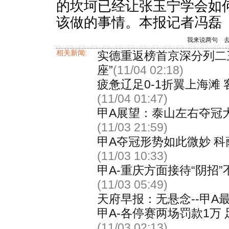
的坎坷已经让张玉宁学会如
该做的事情。本报记者冯磊
我来说两句
相关新闻:
实德重返榜首京深分列二三
座”
(11/04 02:18)
疲惫辽足0-1折翼上海滩
(11/04 01:47)
甲A展望：泰山左右夺冠
(11/03 21:59)
甲A夺冠形势如此微妙 
(11/03 10:33)
甲A-重庆方面接待“阴招
(11/03 05:49)
天府早报：无悬念--甲A
甲A-各停赛两场罚款1万
(11/03 02:13)