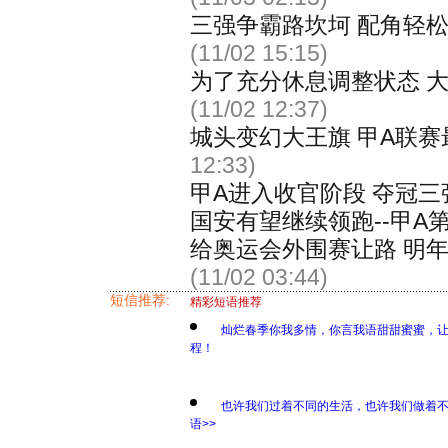
三强争霸路坎坷 配角轻松
(11/02 15:15)
为了充分休息调整状态 
(11/02 12:37)
城头变幻大王旗 甲A联
12:33)
甲A进入收官阶段 夺冠
国安有望继续领跑--甲A第
给奥运会外围赛让路 明
(11/02 03:44)
短信推荐:
精彩短语推荐
灿烂春季你我多情，你言我语甜甜蜜蜜，
程！
也许我们过着不同的生活，也许我们做着
语>>