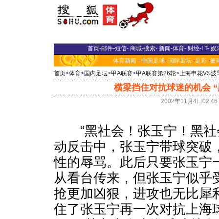
首页
-
邮件
-
短信
-
商城
-
搜索
-
新闻
-
体育
-
财经
-
I T
-
娱
体育新闻
-
中国足球
-
国际足坛
-
足彩
-
篮
首页
>
体育
>
国内足坛
>
甲A联赛
>
甲A联赛第26轮
>
上海申花VS波
横梁挡住对抗球迷的机会 
2002年11月4日02:
“黑社会！张玉宁！黑社会
动反击中，张玉宁带球突破
性的辱骂。此后只要张玉宁
从看台传来，但张玉宁似乎受
抢更加凶狠，进攻也无比犀
住了张玉宁再一次对抗上海