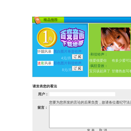
怀
旧
风暴
黑白图片单音铃声
·
和弦铃声：
4元/月
很爱很爱你
有多少爱可
迷
彩
风暴
彩色图片和弦铃声
·
疯狂音效：
8元/月
宝贝该起床了
甘撒热血写
请发表您的看法
用户：
您要为您所发的言论的后果负责，故请各位遵纪守法
留言：