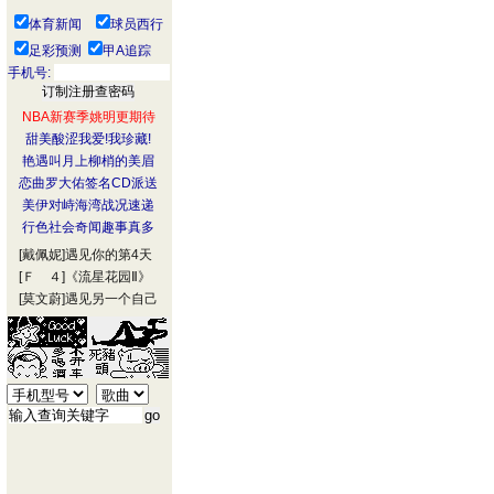
体育新闻
球员西行
足彩预测
甲A追踪
手机号:
NBA新赛季姚明更期待
甜美酸涩我爱!我珍藏!
艳遇叫月上柳梢的美眉
恋曲罗大佑签名CD派送
美伊对峙海湾战况速递
行色社会奇闻趣事真多
[戴佩妮]
遇见你的第4天
[Ｆ ４]
《流星花园Ⅱ》
[莫文蔚]
遇见另一个自己