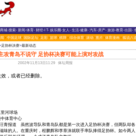
商城
-
搜索
-
新闻
-
体育
-
财经
-
I T
-
娱乐圈
-
女人
-
生活
-
健康
-
汽车
-
房产
-
旅游
-
教育
-
出国
-
新闻
-
中国足球
-
国际足坛
-
足彩
-
篮球
-
棋牌
-
综合体育
-
滚动
-
图片
-
体育漫画
-
狐说八
>
足协杯决赛
>
最新动态
主攻青岛不说守 足协杯决赛可能上演对攻战
2002年11月13日11:29 体坛周报
里河球场
中体育中心
青报道 虽然波导队和青岛队都是第一次进入足协杯决赛，但两队却各
滋味的人。在重庆时，程鹏辉和李章洙就联手率队捧得足协杯。如今两人