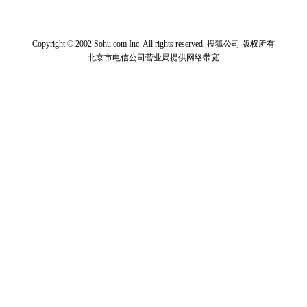
Copyright © 2002 Sohu.com Inc. All rights reserved. 搜狐公司 版权所有
北京市电信公司营业局提供网络带宽