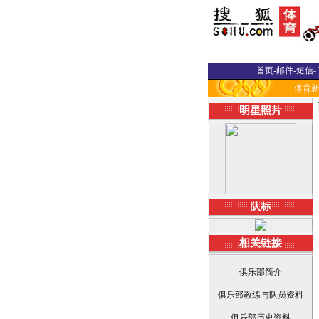
首页
-
邮件
-
短信
-
体育
明星照片
队标
相关链接
俱乐部简介
俱乐部教练与队员资料
俱乐部历史资料