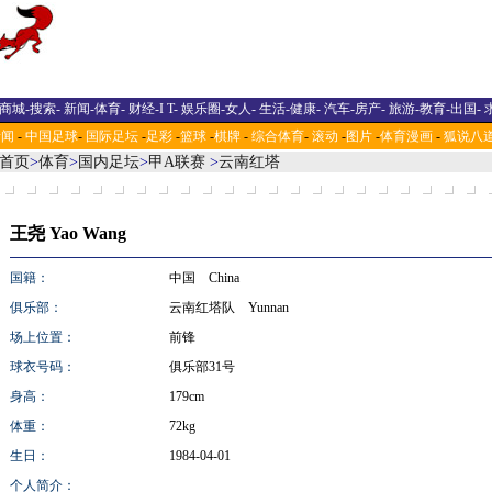
商城
-
搜索
-
新闻
-
体育
-
财经
-
I T
-
娱乐圈
-
女人
-
生活
-
健康
-
汽车
-
房产
-
旅游
-
教育
-
出国
-
新闻
-
中国足球
-
国际足坛
-
足彩
-
篮球
-
棋牌
-
综合体育
-
滚动
-
图片
-
体育漫画
-
狐说八
首页
>
体育
>
国内足坛
>
甲A联赛
>
云南红塔
王尧 Yao Wang
国籍：
中国 China
俱乐部：
云南红塔队 Yunnan
场上位置：
前锋
球衣号码：
俱乐部31号
身高：
179cm
体重：
72kg
生日：
1984-04-01
个人简介：