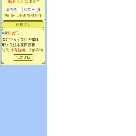
·
[
疯
狂
音
效
]
口哨青年
热门词：
必杀功
林忆莲
精彩订阅
新闻资讯
关注甲Ａ；关注大郅姚
明；关注东亚四强赛
……
订阅
体育新闻
，了解详情