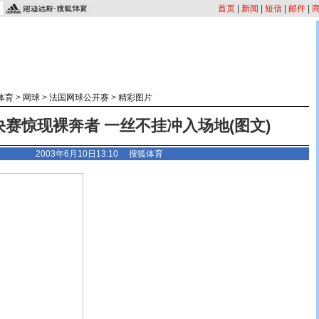
首页
|
新闻
|
短信
|
邮件
|
体育
>
网球
>
法国网球公开赛
>
精彩图片
赛惊现裸奔者 一丝不挂冲入场地(图文)
2003年6月10日13:10 搜狐体育