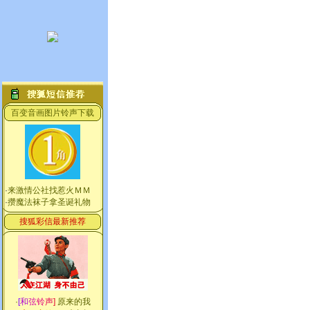
百变音画图片铃声下载
·
来激情公社找惹火ＭＭ
·
攒魔法袜子拿圣诞礼物
搜狐彩信最新推荐
·
[
和
弦
铃
声
]
原来的我