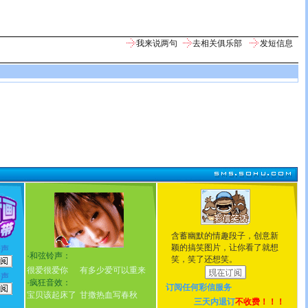
我来说两句
去相关俱乐部
发短信息
含蓄幽默的情趣段子，创意新
颖的搞笑图片，让你看了就想
铃声
·
和弦铃声：
笑，笑了还想笑。
很爱很爱你
有多少爱可以重来
铃声
·
疯狂音效：
订阅任何
彩信服务
宝贝该起床了
甘撒热血写春秋
三天内退订
不收费！！！