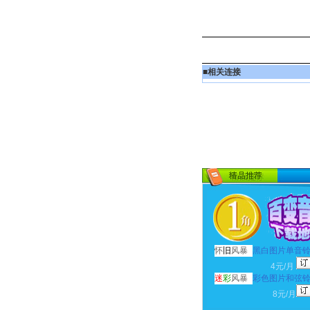
■
相关连接
怀
旧
风暴
黑白图片单音
4元/月
迷
彩
风暴
彩色图片和弦
8元/月