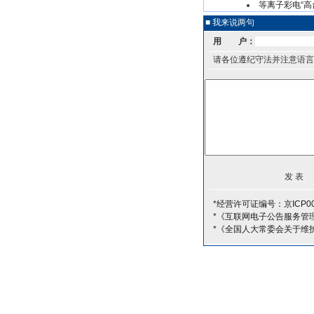
等离子彩电“高
■ 我来说两句
用 户：
请各位遵纪守法并注意语言
*经营许可证编号：京ICP00
*《互联网电子公告服务管
*《全国人大常委会关于维