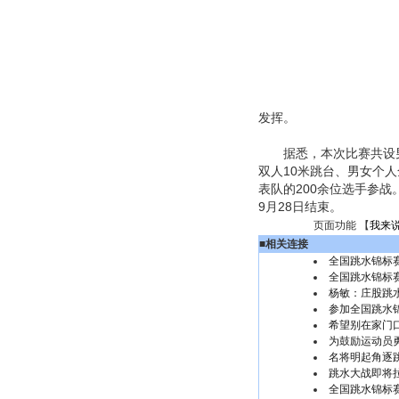
发挥。
据悉，本次比赛共设男女
双人10米跳台、男女个人
表队的200余位选手参
9月28日结束。
页面功能 【
我来
■
相关连接
全国跳水锦标赛
全国跳水锦标赛
杨敏：庄股跳
参加全国跳水锦
希望别在家门
为鼓励运动员
名将明起角逐
跳水大战即将
全国跳水锦标