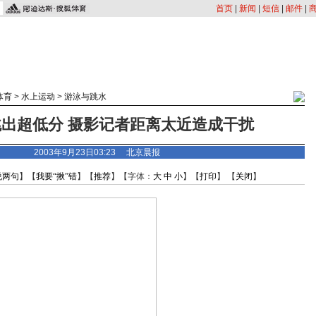
首页
|
新闻
|
短信
|
邮件
|
体育
>
水上运动
>
游泳与跳水
出超低分 摄影记者距离太近造成干扰
2003年9月23日03:23 北京晨报
说两句
】【
我要“揪”错
】【
推荐
】【字体：
大
中
小
】【
打印
】 【
关闭
】