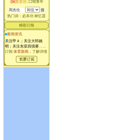
·
[
疯
狂
音
效
]
口哨青年
热门词：
必杀功
林忆莲
精彩订阅
新闻资讯
关注甲Ａ；关注大郅姚
明；关注东亚四强赛
……
订阅
体育新闻
，了解详情