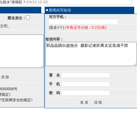
台跳水”谁喝彩？
(09/18 10:39)
■ 新闻自写短信
对方手机：
匿名发出：
文明。
[最多2个]
(半角逗号分隔；0.2元/条)
短信内容：
署 名
手 机
000008号
密 码
理规定》
护互联网安全的规定》