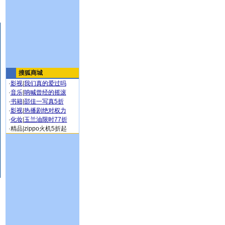
搜狐商城
·
影视
|
我们真的爱过吗
·
音乐
|
呐喊曾经的摇滚
·
书籍
|
邵佳一写真5折
·
影视
|
热播剧绝对权力
·
化妆
|
玉兰油限时77折
·
精品
|
zippo火机5折起