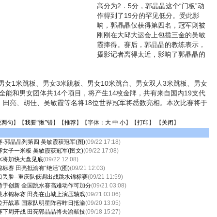
高分为2．5分，郭晶晶这个“门板”动
作得到了19分的罕见低分。受此影
响，郭晶晶仅获得第四名，冠军则被
刚刚在大邱大运会上包揽三金的吴敏
霞捧得。赛后，郭晶晶的教练表示，
摄影记者离得太近，影响了郭晶晶的
1米跳板、男女3米跳板、男女10米跳台、男女双人3米跳板、男女
全能和男女团体共14个项目，将产生14枚金牌，共有来自国内19支代
战。田亮、胡佳、吴敏霞等名将18位世界冠军将悉数亮相。本次比赛将于
说两句
】【
我要“揪”错
】【
推荐
】【字体：
大
中
小
】【
打印
】 【
关闭
】
-郭晶晶列第四 吴敏霞获冠军(图)
(09/22 17:18)
女子一米板 吴敏霞获冠军(图文)
(09/22 17:08)
水将加快大盘见底
(09/22 12:08)
标赛 田亮抵渝有“绝活”(图)
(09/21 12:03)
口丢脸--重庆队低调出战跳水锦标赛
(09/21 11:59)
勇于创新 全国跳水赛高难动作可加分
(09/21 03:08)
跳水锦标赛 田亮在山城上演压轴戏
(09/21 03:06)
拉开战幕 国家队明星阵容昨日抵渝
(09/20 13:05)
赛下周开战 田亮郭晶晶将去渝献技
(09/18 15:27)