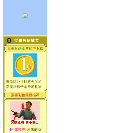
百变音画图片铃声下载
·
来激情公社找惹火ＭＭ
·
攒魔法袜子拿圣诞礼物
搜狐彩信最新推荐
·
[
和
弦
铃
声
]
原来的我