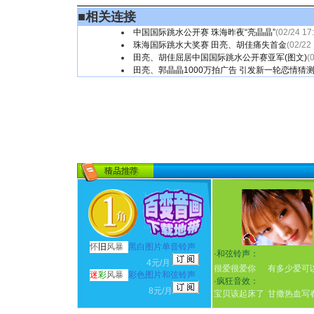
■
相关连接
中国国际跳水公开赛 珠海昨夜“亮晶晶”
(02/24 17
珠海国际跳水大奖赛 田亮、胡佳痛失首金
(02/22
田亮、胡佳屈居中国国际跳水公开赛亚军(图文)
(
田亮、郭晶晶1000万拍广告 引发新一轮恋情猜
怀
旧
风暴
黑白图片单音铃声
·
和弦铃声：
4元/月
很爱很爱你
有多少爱可
迷
彩
风暴
彩色图片和弦铃声
·
疯狂音效：
8元/月
宝贝该起床了
甘撒热血写