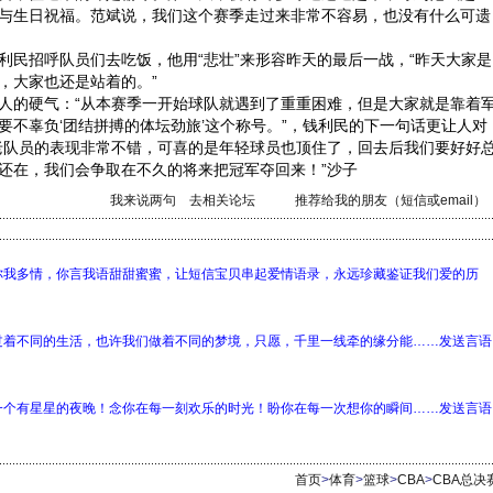
与生日祝福。范斌说，我们这个赛季走过来非常不容易，也没有什么可遗
招呼队员们去吃饭，他用“悲壮”来形容昨天的最后一战，“昨天大家是
，大家也还是站着的。”
的硬气：“从本赛季一开始球队就遇到了重重困难，但是大家就是靠着
要不辜负‘团结拼搏的体坛劲旅’这个称号。”，钱利民的下一句话更让人对
老队员的表现非常不错，可喜的是年轻球员也顶住了，回去后我们要好好
还在，我们会争取在不久的将来把冠军夺回来！”沙子
我来说两句
去相关论坛
推荐给我的朋友（短信或email）
你我多情，你言我语甜甜蜜蜜，让短信宝贝串起爱情语录，永远珍藏鉴证我们爱的历
过着不同的生活，也许我们做着不同的梦境，只愿，千里一线牵的缘分能……发送言语
一个有星星的夜晚！念你在每一刻欢乐的时光！盼你在每一次想你的瞬间……发送言语
首页
>
体育
>
篮球
>
CBA
>
CBA总决