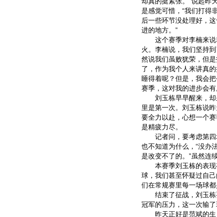
却真的挺紧张。”说起昨
是感觉可惜，“我们打得
后一些环节没处理好，这
进的地方。”
这个赛季对李楠来说非
火。李楠说，我们坚持到
然说我们虽败犹荣，但是
了，作为我个人来讲真的
睡得着呢？但是，我会把
赛季，这对我的进步会有
刘玉栋早早醒来，却呆
里是第一次。刘玉栋说昨
要全力以赴，心想一个赛
是精疲力尽。
记者问，要考虑第四场
也不知道为什么，“没办
是改变不了的。”虽然连
本赛季刘玉栋的表现有
球，我们甚至怀疑过自己
们在常规赛里每一场球都
结束了征战，刘玉栋要
冠军的压力，这一次输了
昨天正好是范斌的生日