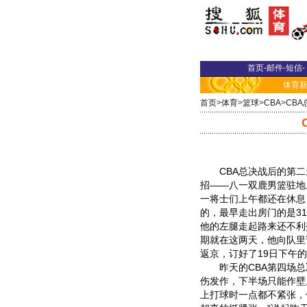
首页
-
邮件
-
短信
-
体育
首页
>
体育
>
篮球
>
CBA
>
CBA
CBA总决战后的第二
招——八一双鹿男篮驻地
一将士们上午都还在休息
的，最早走出房门的是3
他的左腿走起路来还不利
期就在这两天，他向队里
返京，订好了19日下午
昨天的CBA第四场总
伤发作，下半场只能作壁
上打球时一点都不紧张，