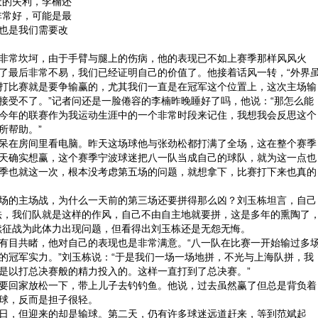
天的失利，李楠还
非常好，可能是最
也是我们需要改
常坎坷，由于手臂与腿上的伤病，他的表现已不如上赛季那样风风火
了最后非常不易，我们已经证明自己的价值了。他接着话风一转，“外界
打比赛就是要争输赢的，尤其我们一直是在冠军这个位置上，这次主场输
接受不了。”记者问还是一脸倦容的李楠昨晚睡好了吗，他说：“那怎么能
今年的联赛作为我运动生涯中的一个非常时段来记住，我想我会反思这个
所帮助。”
在房间里看电脑。昨天这场球他与张劲松都打满了全场，这在整个赛季
天确实想赢，这个赛季宁波球迷把八一队当成自己的球队，就为这一点也
季也就这一次，根本没考虑第五场的问题，就想拿下，比赛打下来也真的
的主场战，为什么一天前的第三场还要拼得那么凶？刘玉栋坦言，自己
法，我们队就是这样的作风，自己不由自主地就要拼，这是多年的熏陶了
续征战为此体力出现问题，但看得出刘玉栋还是无怨无悔。
目共睹，他对自己的表现也是非常满意。“八一队在比赛一开始输过多
的冠军实力。”刘玉栋说：“于是我们一场一场地拼，不光与上海队拼，我
是以打总决赛般的精力投入的。这样一直打到了总决赛。”
回家放松一下，带上儿子去钓钓鱼。他说，过去虽然赢了但总是背负着
球，反而是担子很轻。
，但迎来的却是输球。第二天，仍有许多球迷远道赶来，等到范斌起