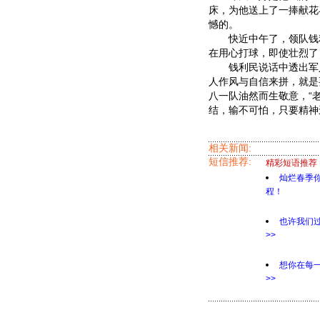
床，为他送上了一捧献花
憾的。
快近中午了，领队钱利民
在用心打球，即使壮烈了
钱利民说话中透出军人
人作风与自信来拼，就是
八一队油然而生敬意，“
结，输不可怕，只要精神
相关新闻:
短信推荐:
精彩短语推荐
灿烂春季
程！
也许我们
>>
想你在每
>>