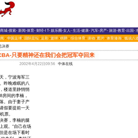
商城
-
搜索
-
新闻
-
体育
-
财经
-
I T
-
娱乐圈
-
女人
-
生活
-
健康
-
汽车
-
房产
-
旅游
-
教育
-
出国
-
新闻
-
中国足球
-
国际足坛
-
足彩
-
篮球
-
棋牌
-
综合体育
-
滚动
-
图片
-
体育漫画
-
狐说八
总决赛
CBA-只要精神还在我们会把冠军夺回来
2002年4月22日09:56
中体在线
天，宁波海军三
。昨晚难眠的八
，楼道里静悄悄
18房间的李楠，
落。由于妻子产
请假要提前一天
的机票。
决赛，李楠的腿
上观。“自己在场
但是在场下看时