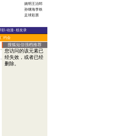
姚明
王治郅
孙继海
李铁
足球彩票
求职
-
动漫
-
校友录
道
-
约会
搜狐短信强档推荐