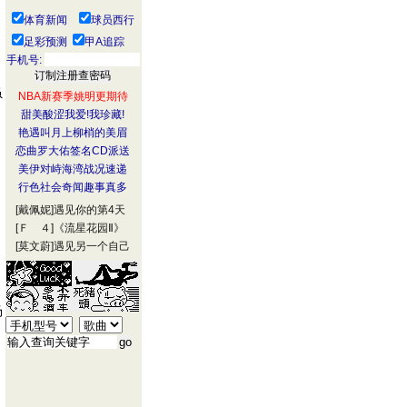
体育新闻
球员西行
足彩预测
甲A追踪
手机号:
虽
NBA新赛季姚明更期待
甜美酸涩我爱!我珍藏!
艳遇叫月上柳梢的美眉
恋曲罗大佑签名CD派送
美伊对峙海湾战况速递
行色社会奇闻趣事真多
[戴佩妮]
遇见你的第4天
[Ｆ ４]
《流星花园Ⅱ》
[莫文蔚]
遇见另一个自己
，
场