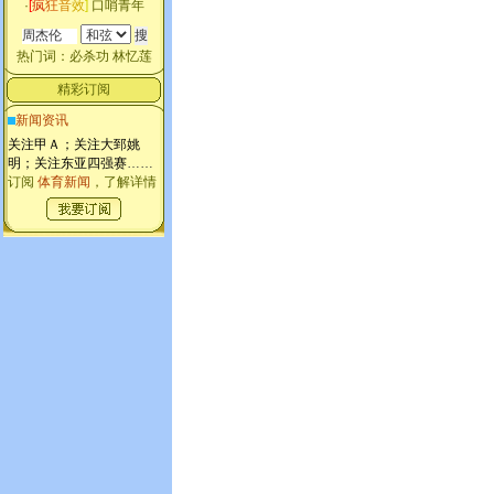
·
[
疯
狂
音
效
]
口哨青年
热门词：
必杀功
林忆莲
精彩订阅
新闻资讯
关注甲Ａ；关注大郅姚
明；关注东亚四强赛
……
订阅
体育新闻
，了解详情