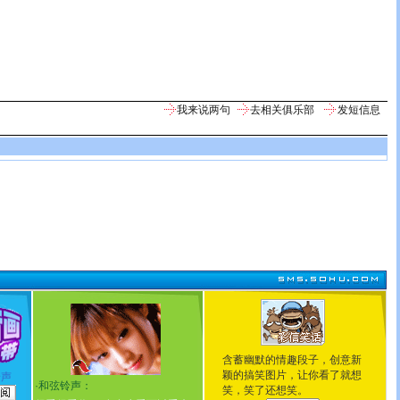
我来说两句
去相关俱乐部
发短信息
含蓄幽默的情趣段子，创意新
颖的搞笑图片，让你看了就想
铃声
·
和弦铃声：
笑，笑了还想笑。