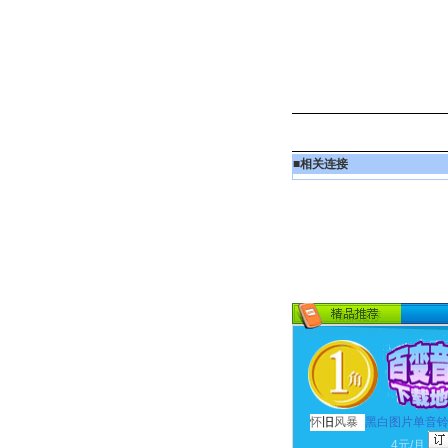
■
相关连接
怀
旧
风暴
黑白图片单音
4元/月