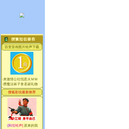
百变音画图片铃声下载
·
来激情公社找惹火ＭＭ
·
攒魔法袜子拿圣诞礼物
搜狐彩信最新推荐
·
[
和
弦
铃
声
]
原来的我