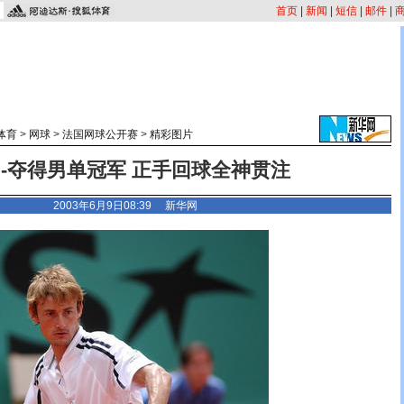
首页
|
新闻
|
短信
|
邮件
|
体育
>
网球
>
法国网球公开赛
>
精彩图片
-夺得男单冠军 正手回球全神贯注
2003年6月9日08:39 新华网