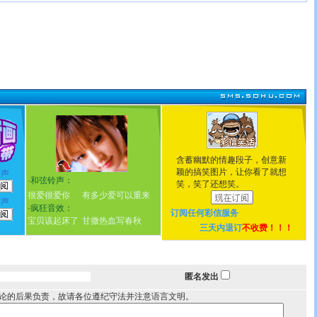
含蓄幽默的情趣段子，创意新
颖的搞笑图片，让你看了就想
铃声
·
和弦铃声：
笑，笑了还想笑。
很爱很爱你
有多少爱可以重来
铃声
·
疯狂音效：
订阅任何
彩信服务
宝贝该起床了
甘撒热血写春秋
三天内退订
不收费！！！
匿名发出
论的后果负责，故请各位遵纪守法并注意语言文明。