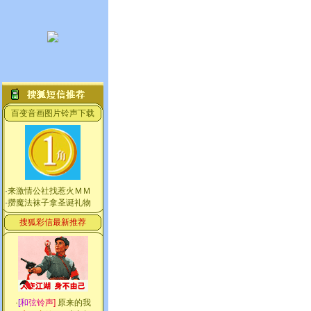
百变音画图片铃声下载
·
来激情公社找惹火ＭＭ
·
攒魔法袜子拿圣诞礼物
搜狐彩信最新推荐
·
[
和
弦
铃
声
]
原来的我