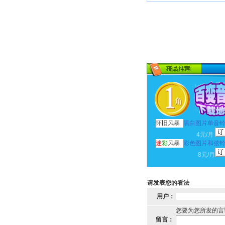
怀
旧
风暴
黑白图片单音
4元/月
迷
彩
风暴
彩色图片和弦
8元/月
请发表您的看法
用户：
您要为您所发的言
留言：