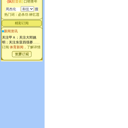
·
[
疯
狂
音
效
]
口哨青年
热门词：
必杀功
林忆莲
精彩订阅
新闻资讯
关注甲Ａ；关注大郅姚
明；关注东亚四强赛
……
订阅
体育新闻
，了解详情