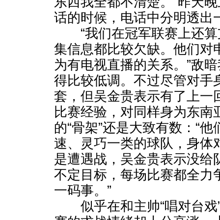
东西我全都不清楚。”昨天
话的时候，电话中分明透出
“我们在冠军联赛上还算
集信息都比较欠缺。他们对
为有电视直播的关系。”敌
得比较低调。不过尽管对手
套，但吴金贵表示有了上一
比赛经验，对同样身为东南亚
的“骨架”还是大致有数：“
速、灵巧一类的球队，身体
是遭遇战，吴金贵表示没给
不定目标，每场比赛都全力
一码事。”
似乎在和主帅“唱对台戏”