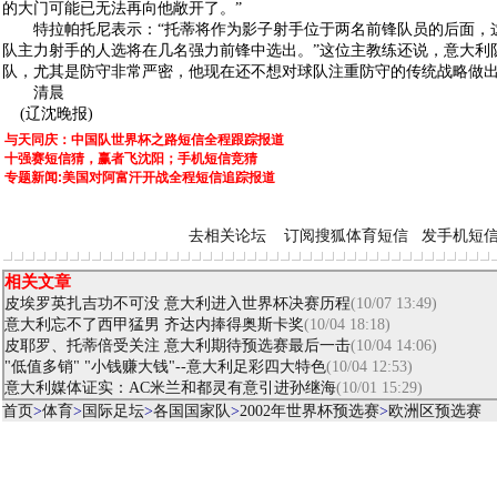
的大门可能已无法再向他敞开了。”
特拉帕托尼表示：“托蒂将作为影子射手位于两名前锋队员的后面，
队主力射手的人选将在几名强力前锋中选出。”这位主教练还说，意大利
队，尤其是防守非常严密，他现在还不想对球队注重防守的传统战略做
清晨
(辽沈晚报)
与天同庆：中国队世界杯之路短信全程跟踪报道
十强赛短信猜，赢者飞沈阳；手机短信竞猜
专题新闻:美国对阿富汗开战全程短信追踪报道
去相关论坛
订阅搜狐体育短信
发手机短
相关文章
皮埃罗英扎吉功不可没 意大利进入世界杯决赛历程
(10/07 13:49)
意大利忘不了西甲猛男 齐达内捧得奥斯卡奖
(10/04 18:18)
皮耶罗、托蒂倍受关注 意大利期待预选赛最后一击
(10/04 14:06)
"低值多销" "小钱赚大钱"--意大利足彩四大特色
(10/04 12:53)
意大利媒体证实：AC米兰和都灵有意引进孙继海
(10/01 15:29)
首页
>
体育
>
国际足坛
>
各国国家队
>
2002年世界杯预选赛
>
欧洲区预选赛