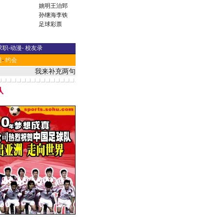
姚明
王治郅
孙继海
李铁
足球彩票
求职
-
动漫
-
校友录
道
-
约会
我来补充两句
队