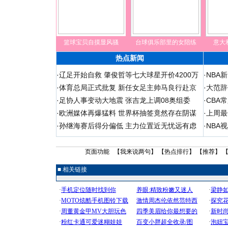
篮球宝贝自摸显风骚
台球俱乐部里的女陪练
意大
热点新闻
·
辽足开始自救 肇俊哲等七大球星开价4200万
·
NBA
·
体育总局正式批复 新任女足主帅马良行赴京
·
大范辞
·
足协人事变动大地震 张吉龙上调08奥组委
·
CBA
·
欧洲媒体再爆猛料 世界杯抽签竟然存在阴谋
·
上周最
·
孙继海赛后得分偏低 主力位置近无忧远有虑
·
NBA
页面功能 【
我来说两句
】 【
热点排行
】 【
推荐
】 
■ 相关链接