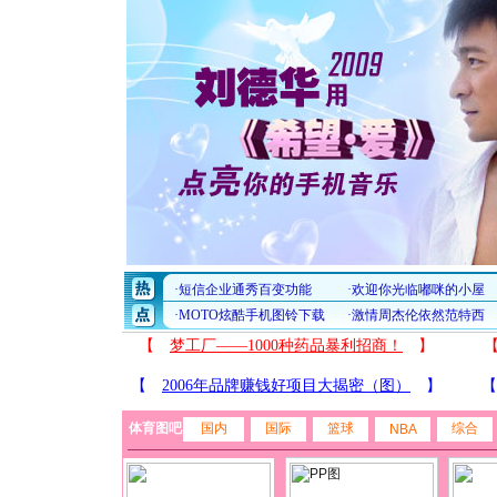
体育图吧
国内
国际
篮球
综合
NBA