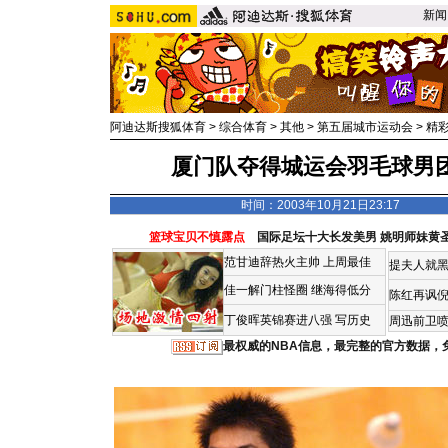
新闻
阿迪达斯搜狐体育
>
综合体育
>
其他
>
第五届城市运动会
>
精
厦门队夺得城运会羽毛球男团
时间：2003年10月21日23:17
篮球宝贝不慎露点
国际足坛十大长发美男
姚明师妹黄
范甘迪辞热火主帅
上周最佳
提夫人就黑
佳一解门柱怪圈
继海得低分
陈红再讽
丁俊晖英锦赛进八强 写历史
周迅前卫喷
最权威的NBA信息，最完整的官方数据，