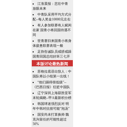
江淮晨报：悲壮中青
放眼未来
中青队采用平均方式分
配--每人奖金10000元左右
有人参加联赛有人赋闲
在家 国青小将回国待遇不
同
世青赛归来国青小将身
体疲惫联赛表现一般
足协告诫队员戒骄戒躁
国青回国总结好坏三七开
本版讨论最热新闻
苏格拉底语出惊人：中
国队将以小组第一出线！
“他们踢得很低级”--
《巴西日报》狂贬中国队
辽宁深圳上海获胜亚军
末轮揭晓--甲A最新积分榜
韩国球迷强烈反对 明
年中韩对抗很可能“泡汤”
国安尚未打算换帅 魏
克兴留任的可能性超过
50%