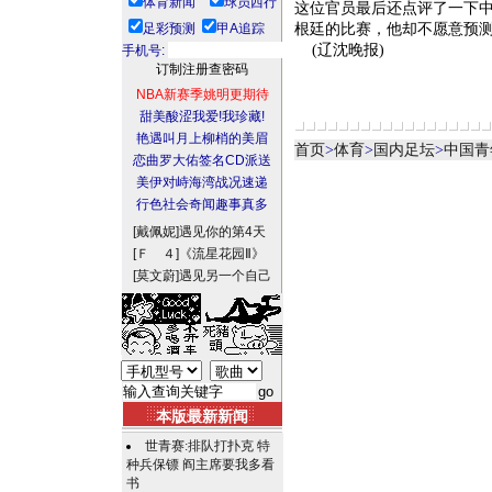
体育新闻
球员西行
这位官员最后还点评了一下
足彩预测
甲A追踪
根廷的比赛，他却不愿意预测
(辽沈晚报)
手机号:
NBA新赛季姚明更期待
甜美酸涩我爱!我珍藏!
艳遇叫月上柳梢的美眉
首页
>
体育
>
国内足坛
>
中国青
恋曲罗大佑签名CD派送
美伊对峙海湾战况速递
行色社会奇闻趣事真多
[戴佩妮]
遇见你的第4天
[Ｆ ４]
《流星花园Ⅱ》
[莫文蔚]
遇见另一个自己
本版最新新闻
世青赛:排队打扑克 特
种兵保镖 阎主席要我多看
书