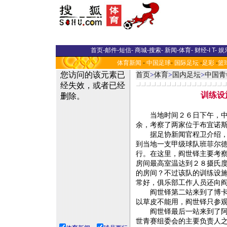
首页
-
邮件
-
短信
-
商城
-
搜索
-
新闻
-
体育
-
财经
-
I T
-
娱
体育新闻
-
中国足球
-
国际足坛
-
足彩
-
篮
首页
>
体育
>
国内足坛
>
中国青
训练设
当地时间２６日下午，中国
余，考察了两家位于布宜诺
据足协新闻官程卫介绍，阎
到当地一支甲级球队班菲尔
行。在这里，阎世铎主要考
房间最高室温达到２８摄氏
的房间？不过该队的训练设
常好，俱乐部工作人员还向
阎世铎第二站来到了博卡青
以草皮不能用，阎世铎只参
阎世铎最后一站来到了阿根
世青赛组委会的主要负责人