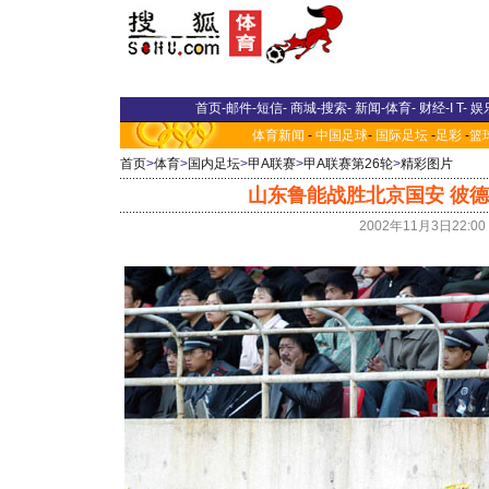
首页
-
邮件
-
短信
-
商城
-
搜索
-
新闻
-
体育
-
财经
-
I T
-
娱
体育新闻
-
中国足球
-
国际足坛
-
足彩
-
篮
首页
>
体育
>
国内足坛
>
甲A联赛
>
甲A联赛第26轮
>
精彩图片
山东鲁能战胜北京国安 彼德
2002年11月3日22:0