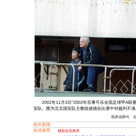
2002年11月3日“2002年百事可乐全国足球甲A联
安队。图为北京国安队主教练彼德在比赛中对裁判不满后，
我来说两句
相关新闻:
短信推荐:
精彩短语推荐