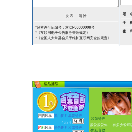
署 
手 
*经营许可证编号：京ICP00000008号
密 
*《互联网电子公告服务管理规定》
*《全国人大常委会关于维护互联网安全的规定》
怀
旧
风暴
黑白图片单音铃声
·
和弦铃声：
4元/月
很爱很爱你
有多少爱可
迷
彩
风暴
彩色图片和弦铃声
·
疯狂音效：