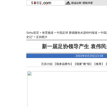
Sohu首页
>
体育频道
>
中国足球 赛德隆热水器特约报道
>
中国
史记”
>
足协图片
新一届足协领导产生 袁伟民
2003年8月29日15:0
页面功能 【
我来说两句
】【
我要“揪”错
】【
推荐
】