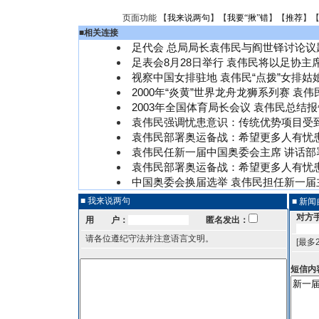
页面功能 【
我来说两句
】【
我要“揪”错
】【
推荐
】
■
相关连接
足代会 总局局长袁伟民与阎世铎讨论议题
足表会8月28日举行 袁伟民将以足协主
视察中国女排驻地 袁伟民“点拨”女排姑
2000年“炎黄”世界龙舟龙狮系列赛 袁
2003年全国体育局长会议 袁伟民总结
袁伟民强调忧患意识：传统优势项目受
袁伟民部署奥运备战：希望更多人有忧
袁伟民任新一届中国奥委会主席
讲话部
袁伟民部署奥运备战：希望更多人有忧
中国奥委会换届选举 袁伟民担任新一届
■ 我来说两句
■ 新
对方
用 户：
匿名发出：
请各位遵纪守法并注意语言文明。
[最多
短信内