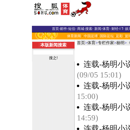
首页
-
邮件
-
短信
-
商城
-
搜索
-
新闻
-
体育
-
财经
-
I T
-
娱
体育新闻
-
中国足球
-
国际足坛
-
足彩
-
篮
首页
>
体育
>
专栏作家
>
杨明
>
本版新闻搜索
连载-杨明小
(09/05 15:01)
连载-杨明小
15:00)
连载-杨明小
14:59)
连载-杨明小