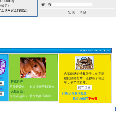
000008号
密 码
理规定》
护互联网安全的规定》
含蓄幽默的情趣段子，创意新
颖的搞笑图片，让你看了就想
声
·
和弦铃声：
笑，笑了还想笑。
很爱很爱你
有多少爱可以重来
声
·
疯狂音效：
订阅任何
彩信服务
宝贝该起床了
甘撒热血写春秋
三天内退订
不收费！！！