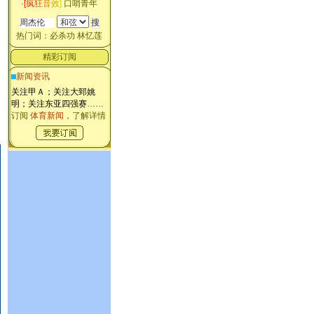
·
[
疯
狂
音
效
]
口哨青年
热门词：
必杀功
林忆莲
精彩订阅
新闻资讯
关注甲Ａ；关注大郅姚
明；关注东亚四强赛
……
订阅
体育新闻
，了解详情