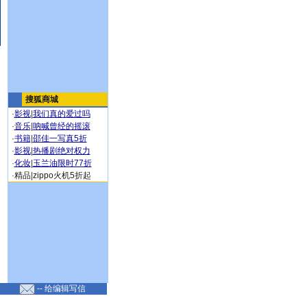
搜狐商城
·
影视
|
我们真的爱过吗
·
音乐
|
呐喊曾经的摇滚
·
书籍
|
邵佳一写真5折
·
影视
|
热播剧绝对权力
·
化妆
|
玉兰油限时77折
·
精品
|
zippo火机5折起
-- 给编辑写信