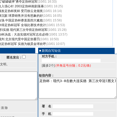
现代“破罐破摔”勇夺足协杯冠军
(10/01 16:33)
入强心针 2003足协杯闹剧落幕
(10/01 16:25)
颁发足协杯奖杯 受罚徐云龙领奖
(10/01 16:14)
择沉默 球票销售并没有想象的好
(10/01 16:05)
收场 中国足协杯赛直面四大尴尬
(10/01 15:56)
夺得足协杯冠军 全场比赛技术统计
(10/01 15:53)
横扫实德 现代第三次夺得足协杯冠军
(10/01 15:28)
协杯决战：大连实德对冠军志在必得
(10/01 13:57)
裁判 北京现代受中国足协重罚
(10/01 10:50)
到足协杯冠军 实德为杨昊金球欢呼
(10/01 10:07)
■ 新闻自写短信
对方手机：
匿名发出：
文明。
[最多2个]
(半角逗号分隔；0.2元/条)
短信内容：
署 名
手 机