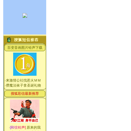
百变音画图片铃声下载
·
来激情公社找惹火ＭＭ
·
攒魔法袜子拿圣诞礼物
搜狐彩信最新推荐
·
[
和
弦
铃
声
]
原来的我