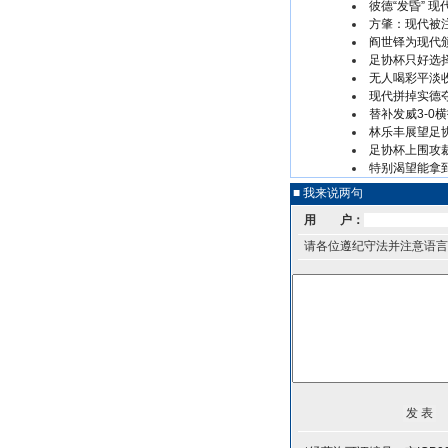
彼德“发昏” 
方肇：现代被注
阎世铎为现代
足协杯只好选
无人喝彩平淡
现代拼掉实德
替补发威3-0
林乐丰展望足
足协杯上围攻
特别渴望能拿
■ 我来说两句
用 户：
请各位遵纪守法并注意语言