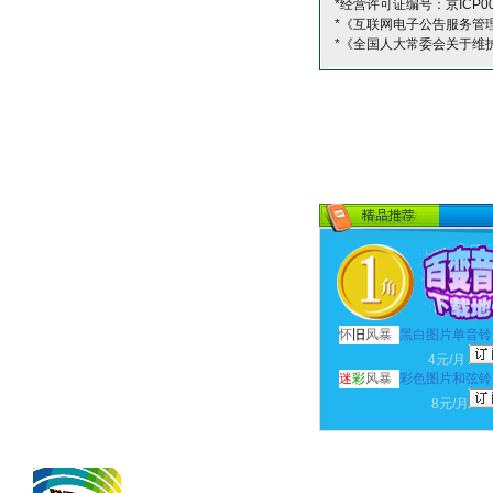
*经营许可证编号：京ICP00
*《互联网电子公告服务管
*《全国人大常委会关于维
怀
旧
风暴
黑白图片单音铃
4元/月
迷
彩
风暴
彩色图片和弦铃
8元/月