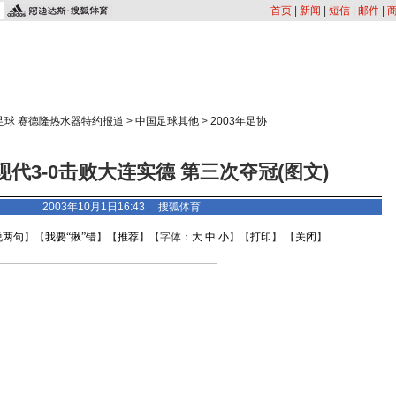
首页
|
新闻
|
短信
|
邮件
|
足球 赛德隆热水器特约报道
>
中国足球其他
>
2003年足协
代3-0击败大连实德 第三次夺冠(图文)
2003年10月1日16:43 搜狐体育
说两句
】【
我要“揪”错
】【
推荐
】【字体：
大
中
小
】【
打印
】 【
关闭
】