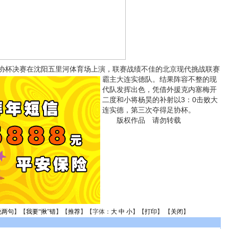
足协杯决赛在沈阳五里河体育场上演，联赛战绩不佳的北京现代挑战联赛
霸主大连实德队。
结果阵容不整的现
代队发挥出色，凭借外援克内塞梅开
二度和小将杨昊的补射以3：0击败大
连实德，第三次夺得足协杯。
版权作品 请勿转载
说两句
】【
我要“揪”错
】【
推荐
】【字体：
大
中
小
】【
打印
】 【
关闭
】