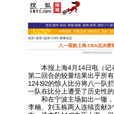
首页
-
邮件
-
短信
-
商城
-
搜索
-
新闻
-
体育
-
财经
-
I T
-
娱
体育新闻
-
中国足球
-
国际足坛
-
足彩
-
篮
首页
>
体育
>
篮球
>
CBA
>
赛事动态
八一落败上海 CBA总决
2002年4月15日05:03
本报上海4月14日电（记者
第二回合的较量结果出乎所
124∶92的惊人比分将八一
一队在比分上遭受了历史性的
和在宁波主场如出一辙，
李楠、刘玉栋两人连续贡献3