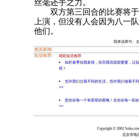
丝毫还手之力。
双方第三回合的比赛将于
上演，但没有人会因为八一
他们。
我来说两句
相关新闻:
短信推荐:
精彩短语推荐
灿烂春季你我多情，你言我语甜甜蜜蜜，让
程！
也许我们过着不同的生活，也许我们做着不
>>
想你在每一个有星星的夜晚！念你在每一刻
>>
Copyright © 2002 Sohu.c
北京市电