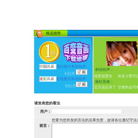
怀
旧
风暴
黑白图片单音铃声
·
和弦铃声：
4元/月
很爱很爱你
有多少爱可
迷
彩
风暴
彩色图片和弦铃声
·
疯狂音效：
8元/月
宝贝该起床了
甘撒热血写
请发表您的看法
用户：
您要为您所发的言论的后果负责，故请各位遵纪守法
留言：