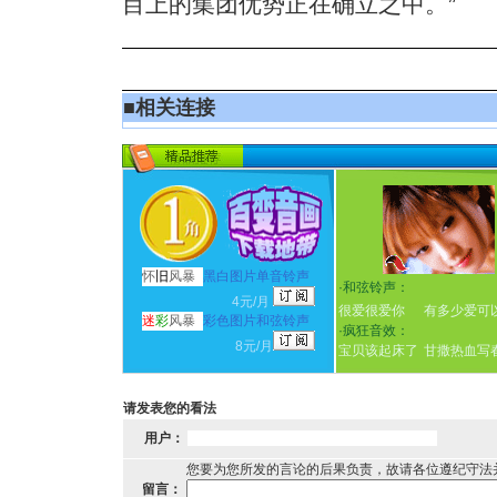
目上的集团优势正在确立之中。”
■
相关连接
怀
旧
风暴
黑白图片单音铃声
·
和弦铃声：
4元/月
很爱很爱你
有多少爱可
迷
彩
风暴
彩色图片和弦铃声
·
疯狂音效：
8元/月
宝贝该起床了
甘撒热血写
请发表您的看法
用户：
您要为您所发的言论的后果负责，故请各位遵纪守法
留言：