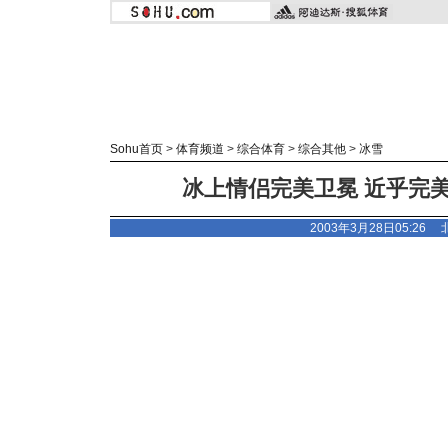
Sohu首页
>
体育频道
>
综合体育
>
综合其他
>
冰雪
冰上情侣完美卫冕 近乎完
2003年3月28日05:26