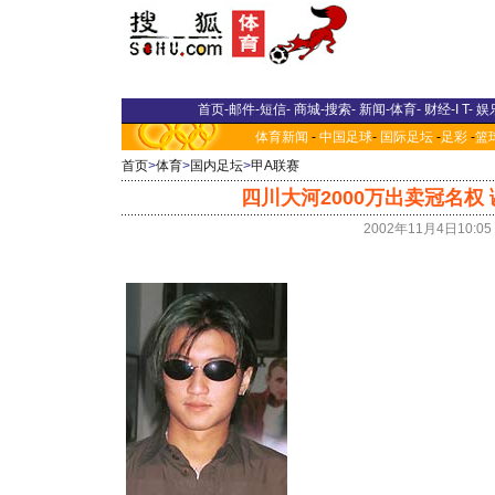
首页
-
邮件
-
短信
-
商城
-
搜索
-
新闻
-
体育
-
财经
-
I T
-
娱
体育新闻
-
中国足球
-
国际足坛
-
足彩
-
篮
首页
>
体育
>
国内足坛
>
甲A联赛
四川大河2000万出卖冠名权 
2002年11月4日10:0