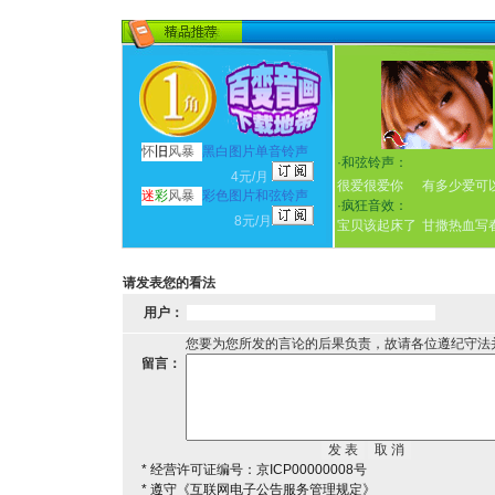
怀
旧
风暴
黑白图片单音铃声
·
和弦铃声：
4元/月
很爱很爱你
有多少爱可
迷
彩
风暴
彩色图片和弦铃声
·
疯狂音效：
8元/月
宝贝该起床了
甘撒热血写
请发表您的看法
用户：
您要为您所发的言论的后果负责，故请各位遵纪守法
留言：
* 经营许可证编号：京ICP00000008号
* 遵守《互联网电子公告服务管理规定》