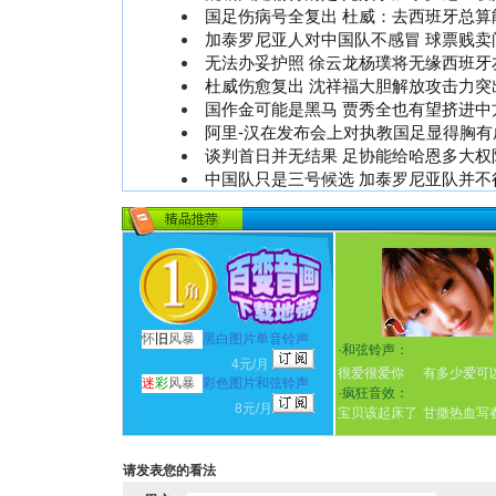
国足伤病号全复出 杜威：去西班牙总算
加泰罗尼亚人对中国队不感冒 球票贱卖
无法办妥护照 徐云龙杨璞将无缘西班牙
杜威伤愈复出 沈祥福大胆解放攻击力突
国作金可能是黑马 贾秀全也有望挤进中
阿里-汉在发布会上对执教国足显得胸有成
谈判首日并无结果 足协能给哈恩多大权
中国队只是三号候选 加泰罗尼亚队并不
怀
旧
风暴
黑白图片单音铃声
·
和弦铃声：
4元/月
很爱很爱你
有多少爱可
迷
彩
风暴
彩色图片和弦铃声
·
疯狂音效：
8元/月
宝贝该起床了
甘撒热血写
请发表您的看法