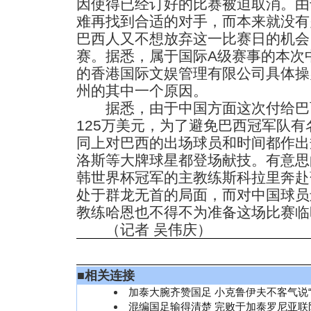
因使得已经订好的比赛被迫取消。由
难再找到合适的对手，而本来就没有
巴西人又不想放弃这一比赛日的机会
赛。据悉，属于国际A级赛事的本次
的香港国际文娱管理有限公司具体操
州的其中一个原因。
据悉，由于中国方面这次付给巴
125万美元，为了避免巴西冠军队
同上对巴西的出场球员和时间都作出
洛斯等大牌球星都登场献技。有意思
韩世界杯冠军的主教练斯科拉里奔赴
处于群龙无首的局面，而对中国球员
教练哈恩也不得不为准备这场比赛临
（记者 吴伟庆）
■
相关连接
加泰大腕齐赞国足 小克鲁伊夫不客气说“
混编国足输得清楚 完败于加泰罗尼亚联