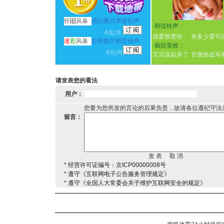
怀
旧
风暴
黑白图片单音铃声
·
和弦铃声：
4元/月
很爱很爱你
有多少爱可
迷
彩
风暴
彩色图片和弦铃声
·
疯狂音效：
8元/月
宝贝该起床了
甘撒热血写
请发表您的看法
用户：
您要为您所发的言论的后果负责，故请各位遵纪守法
留言：
* 经营许可证编号：京ICP00000008号
* 遵守《互联网电子公告服务管理规定》
* 遵守《全国人大常委会关于维护互联网安全的规定》