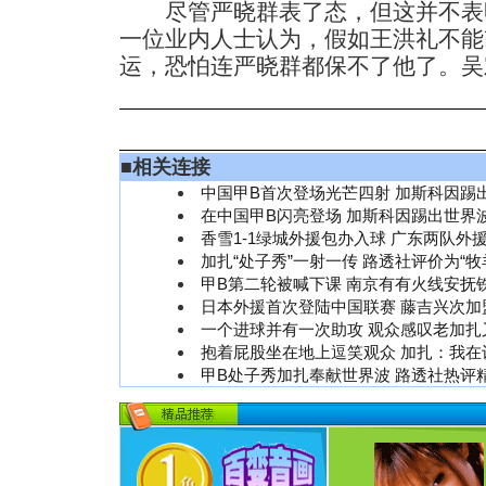
尽管严晓群表了态，但这并不表
一位业内人士认为，假如王洪礼不能
运，恐怕连严晓群都保不了他了。吴
■
相关连接
中国甲B首次登场光芒四射 加斯科因踢
在中国甲B闪亮登场 加斯科因踢出世界
香雪1-1绿城外援包办入球 广东两队外
加扎“处子秀”一射一传 路透社评价为“牧
甲B第二轮被喊下课 南京有有火线安抚
日本外援首次登陆中国联赛 藤吉兴次加
一个进球并有一次助攻 观众感叹老加扎
抱着屁股坐在地上逗笑观众 加扎：我在
甲B处子秀加扎奉献世界波 路透社热评