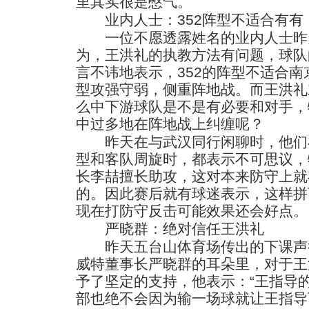
里其实很是憋气。
业内人士：352阵型不适合有有
一位不愿透露姓名的业内人士昨
为，王洪礼的执教方法有问题，球队
言不讳地表示，352的阵型不适合南
型攻强守弱，侧重阵地战。而王洪礼
么中下游球队是不是有必要和对手，
中过多地在阵地战上纠缠呢？
昨天在与武汉同行闲聊时，他们在
型和客队周旋时，都表示不可思议，
长李喆擅长助攻，这对本来防守上就
的。因此赛后就有球迷表示，这样拼
现在打防守反击可能效果还会好点。
严晓群：绝对信任王洪礼
昨天五台山体育场传出的下课声
威特董事长严晓群的耳朵里，对于王
予了坚定的支持，他表示：“王指导
部也绝不会因为输一场球就让王指导