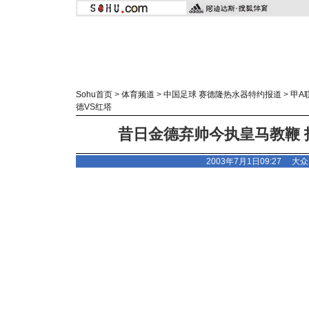
Sohu首页
>
体育频道
>
中国足球 赛德隆热水器特约报道
>
甲A
德VS红塔
昔日金德弃帅今执皇马教鞭 
2003年7月1日09:27
大众