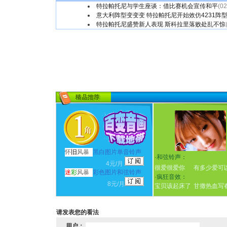
特拉帕托尼与学生座谈：借比赛机会宣传和平
(02
意大利阵型变变变 特拉帕托尼开始效仿4231阵
特拉帕托尼盛赞新人表现 斯科拉里落败处乱不惊
怀
旧
风暴
黑白图片单音铃声
·
和弦铃声：
4元/月
很爱很爱你
有多少爱可
迷
彩
风暴
彩色图片和弦铃声
·
疯狂音效：
8元/月
宝贝该起床了
甘撒热血写
请发表您的看法
用户：