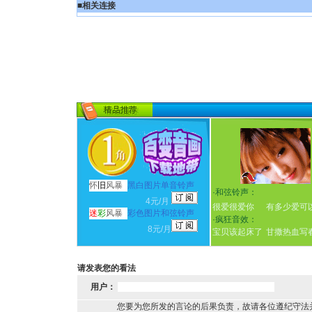
■
相关连接
怀
旧
风暴
黑白图片单音铃声
·
和弦铃声：
4元/月
很爱很爱你
有多少爱可
迷
彩
风暴
彩色图片和弦铃声
·
疯狂音效：
8元/月
宝贝该起床了
甘撒热血写
请发表您的看法
用户：
您要为您所发的言论的后果负责，故请各位遵纪守法