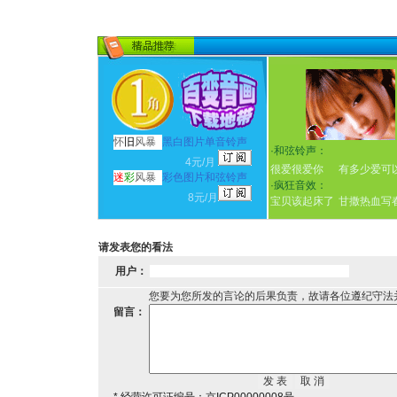
怀
旧
风暴
黑白图片单音铃声
·
和弦铃声：
4元/月
很爱很爱你
有多少爱可
迷
彩
风暴
彩色图片和弦铃声
·
疯狂音效：
8元/月
宝贝该起床了
甘撒热血写
请发表您的看法
用户：
您要为您所发的言论的后果负责，故请各位遵纪守法
留言：