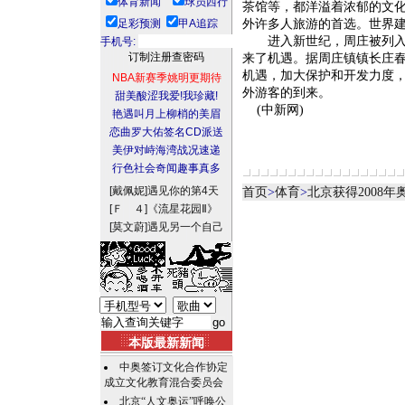
体育新闻
球员西行
茶馆等，都洋溢着浓郁的文
足彩预测
甲A追踪
外许多人旅游的首选。世界建
进入新世纪，周庄被列入联
手机号:
来了机遇。据周庄镇镇长庄春
机遇，加大保护和开发力度
NBA新赛季姚明更期待
外游客的到来。
甜美酸涩我爱!我珍藏!
(中新网)
艳遇叫月上柳梢的美眉
恋曲罗大佑签名CD派送
美伊对峙海湾战况速递
行色社会奇闻趣事真多
[戴佩妮]
遇见你的第4天
首页
>
体育
>
北京获得2008
[Ｆ ４]
《流星花园Ⅱ》
[莫文蔚]
遇见另一个自己
本版最新新闻
中奥签订文化合作协定
成立文化教育混合委员会
北京“人文奥运”呼唤公