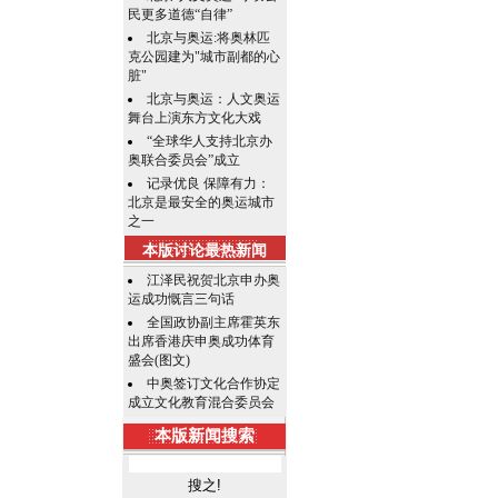
民更多道德“自律”
北京与奥运:将奥林匹
克公园建为"城市副都的心
脏"
北京与奥运：人文奥运
舞台上演东方文化大戏
“全球华人支持北京办
奥联合委员会”成立
记录优良 保障有力：
北京是最安全的奥运城市
之一
本版讨论最热新闻
江泽民祝贺北京申办奥
运成功慨言三句话
全国政协副主席霍英东
出席香港庆申奥成功体育
盛会(图文)
中奥签订文化合作协定
成立文化教育混合委员会
本版新闻搜索