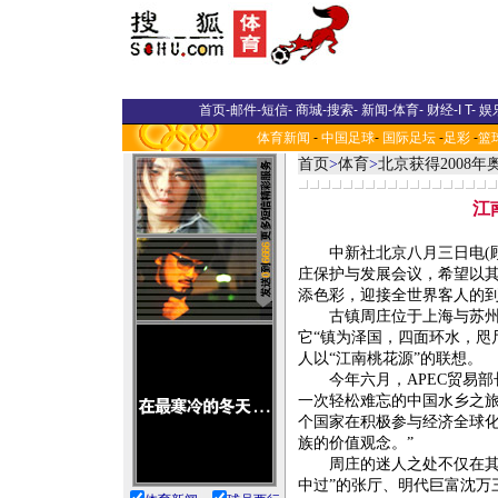
首页
-
邮件
-
短信
-
商城
-
搜索
-
新闻
-
体育
-
财经
-
I T
-
娱
体育新闻
-
中国足球
-
国际足坛
-
足彩
-
篮
首页
>
体育
>
北京获得2008
江
中新社北京八月三日电(顾
庄保护与发展会议，希望以其
添色彩，迎接全世界客人的
古镇周庄位于上海与苏州之
它“镇为泽国，四面环水，咫
人以“江南桃花源”的联想。
今年六月，APEC贸易部
一次轻松难忘的中国水乡之旅
个国家在积极参与经济全球
族的价值观念。”
周庄的迷人之处不仅在其水
中过”的张厅、明代巨富沈万