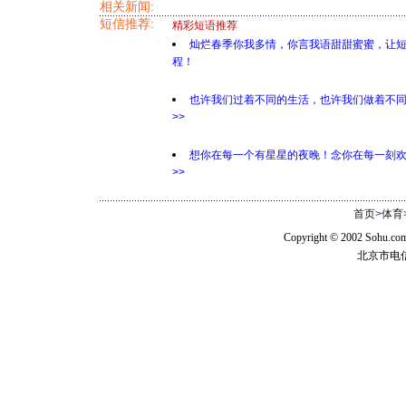
相关新闻:
短信推荐:
精彩短语推荐
灿烂春季你我多情，你言我语甜甜蜜蜜，让
程！
也许我们过着不同的生活，也许我们做着不
>>
想你在每一个有星星的夜晚！念你在每一刻
>>
首页
>
体育
Copyright © 2002 Sohu.c
北京市电