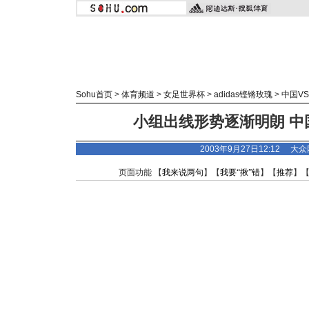
Sohu首页
>
体育频道
>
女足世界杯
>
adidas
铿锵玫瑰
>
中国V
小组出线形势逐渐明朗 中
2003年9月27日12:12 大
页面功能 【
我来说两句
】【
我要“揪”错
】【
推荐
】