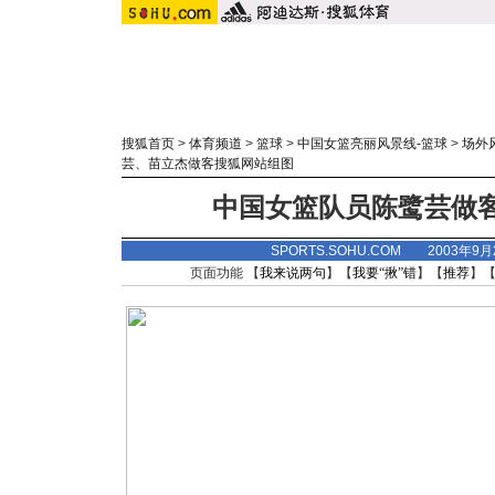
搜狐首页
>
体育频道
>
篮球
>
中国女篮亮丽风景线-篮球
>
场外
芸、苗立杰做客搜狐网站组图
中国女篮队员陈鹭芸做客搜
SPORTS.SOHU.COM 2003年9
页面功能 【
我来说两句
】【
我要“揪”错
】【
推荐
】