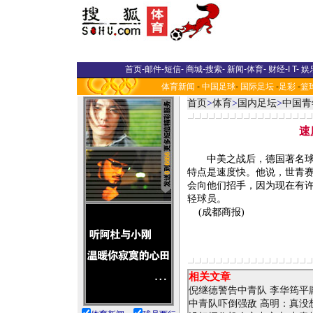
首页
-
邮件
-
短信
-
商城
-
搜索
-
新闻
-
体育
-
财经
-
I T
-
娱
体育新闻
-
中国足球
-
国际足坛
-
足彩
-
篮
首页
>
体育
>
国内足坛
>
中国青
速
中美之战后，德国著名球探
特点是速度快。他说，世青赛
会向他们招手，因为现在有
轻球员。
(成都商报)
相关文章
倪继德警告中青队 李华筠平
中青队吓倒强敌 高明：真没