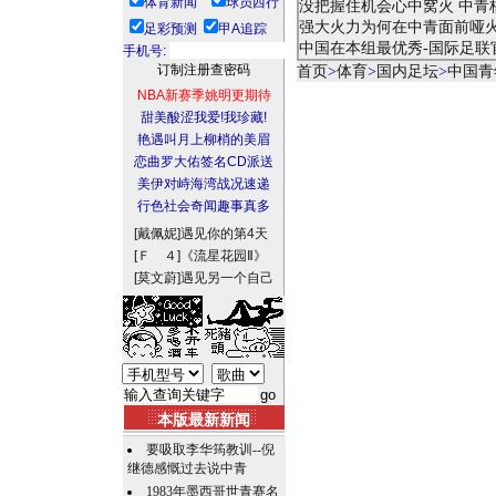
体育新闻
球员西行
没把握住机会心中窝火 中
强大火力为何在中青面前哑火
足彩预测
甲A追踪
中国在本组最优秀-国际足联
手机号:
首页
>
体育
>
国内足坛
>
中国青
NBA新赛季姚明更期待
甜美酸涩我爱!我珍藏!
艳遇叫月上柳梢的美眉
恋曲罗大佑签名CD派送
美伊对峙海湾战况速递
行色社会奇闻趣事真多
[戴佩妮]
遇见你的第4天
[Ｆ ４]
《流星花园Ⅱ》
[莫文蔚]
遇见另一个自己
本版最新新闻
要吸取李华筠教训--倪
继德感慨过去说中青
1983年墨西哥世青赛名