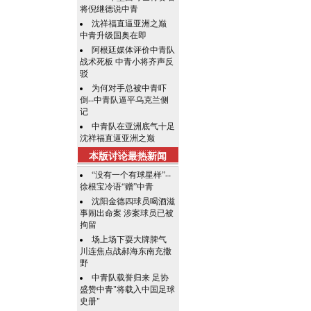
将倪继德说中青
沈祥福直逼亚洲之巅
中青升级国奥在即
阿根廷媒体评价中青队
战术死板 中青小将齐声反
驳
为何对手总被中青吓
倒--中青队逼平乌克兰侧
记
中青队在亚洲底气十足
沈祥福直逼亚洲之巅
本版讨论最热新闻
“没有一个有球星样”--
徐根宝冷语“赠”中青
沈阳金德四球员喝酒滋
事闹出命案 涉案球员已被
拘留
场上场下耍大牌脾气
川连焦点战郝海东南充撒
野
中青队载誉归来 足协
盛赞中青"将载入中国足球
史册"