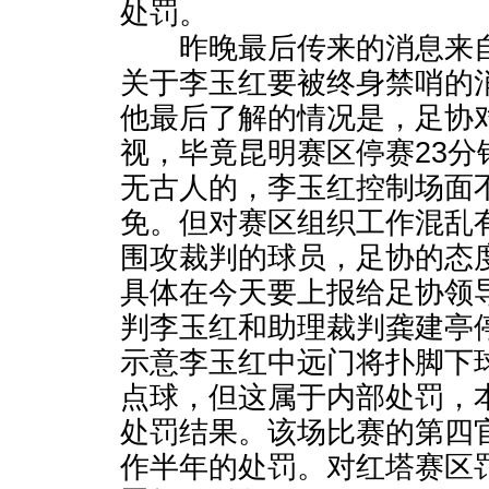
处罚。
昨晚最后传来的消息来自
关于李玉红要被终身禁哨的
他最后了解的情况是，足协
视，毕竟昆明赛区停赛23分
无古人的，李玉红控制场面
免。但对赛区组织工作混乱
围攻裁判的球员，足协的态
具体在今天要上报给足协领
判李玉红和助理裁判龚建亭
示意李玉红中远门将扑脚下
点球，但这属于内部处罚，
处罚结果。该场比赛的第四
作半年的处罚。对红塔赛区