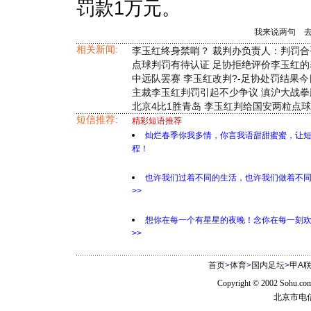
罚款1万元。
我来说两句
相关新闻:
李玉红终身禁哨？ 裁判办负责人：判罚合
点球判罚有待认证 足协拒绝评价李玉红的
中远队罢赛 李玉红改判?-足协处罚结果
主裁李玉红判罚引起不少争议 滇沪大战拳
北京4比1胜青岛 李玉红判给国安两粒点球
短信推荐:
精彩短语推荐
灿烂春季你我多情，你言我语甜甜蜜蜜，让
程！
也许我们过着不同的生活，也许我们做着不
>>
想你在每一个有星星的夜晚！念你在每一刻
>>
首页
>
体育
>
国内足坛
>
甲A
Copyright © 2002 Sohu.c
北京市电