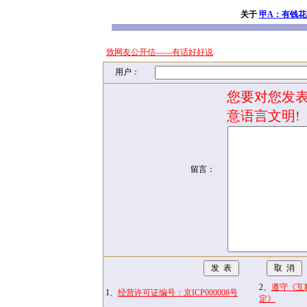
关于
甲A：有钱花
致网友公开信——有话好好说
用户：
您要对您发表
意语言文明!
留言：
2、
遵守《互
1、
经营许可证编号：京ICP000008号
定》