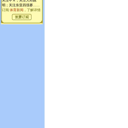
关注甲Ａ；关注大郅姚
明；关注东亚四强赛
……
订阅
体育新闻
，了解详情