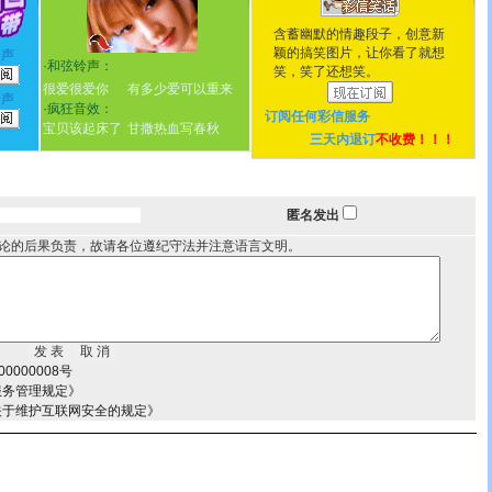
含蓄幽默的情趣段子，创意新
颖的搞笑图片，让你看了就想
铃声
·
和弦铃声：
笑，笑了还想笑。
很爱很爱你
有多少爱可以重来
铃声
·
疯狂音效：
订阅任何
彩信服务
宝贝该起床了
甘撒热血写春秋
三天内退订
不收费！！！
匿名发出
论的后果负责，故请各位遵纪守法并注意语言文明。
0000008号
服务管理规定》
关于维护互联网安全的规定》