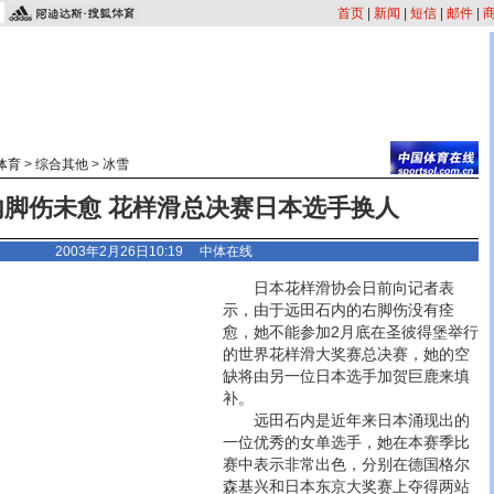
首页
|
新闻
|
短信
|
邮件
|
体育
>
综合其他
>
冰雪
内脚伤未愈 花样滑总决赛日本选手换人
2003年2月26日10:19 中体在线
日本花样滑协会日前向记者表
示，由于远田石内的右脚伤没有痊
愈，她不能参加2月底在圣彼得堡举行
的世界花样滑大奖赛总决赛，她的空
缺将由另一位日本选手加贺巨鹿来填
补。
远田石内是近年来日本涌现出的
一位优秀的女单选手，她在本赛季比
赛中表示非常出色，分别在德国格尔
森基兴和日本东京大奖赛上夺得两站