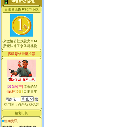
百变音画图片铃声下载
·
来激情公社找惹火ＭＭ
·
攒魔法袜子拿圣诞礼物
搜狐彩信最新推荐
·
[
和
弦
铃
声
]
原来的我
·
[
疯
狂
音
效
]
口哨青年
热门词：
必杀功
林忆莲
精彩订阅
新闻资讯