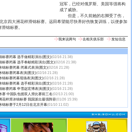
冠军，已经对俄罗斯、美国等强将构
成了威胁。
但是，不久前她的右脚受了伤，
北京四大洲花样滑锦标赛。远田希望能尽快养好伤恢复训练，以便参加
样滑锦标赛。
我来说两句
去相关俱乐部
发短信息
标赛闭幕 选手做精彩演出(图文)
(02/16 21:38)
标赛闭幕 选手奉献精彩演出(图文)
(02/16 21:38)
锦标赛闭幕 闭幕式表演(图文)
(02/16 21:28)
冰锦标赛闭幕表演(图文)
(02/16 21:28)
冰锦标赛闭幕现场表演(图文)
(02/16 21:28)
锦标赛闭幕 选手精彩演出(图文)
(02/16 21:28)
标赛闭幕 申雪赵宏博表演(图文)
(02/16 21:28)
冰赛 中国队包揽双人滑比赛前三名
(02/13 21:00)
洲花样滑冰锦标赛 我国派出最强阵容
(01/26 15:39)
冰锦标赛于2月12日在北京开幕
(01/10 11:02)