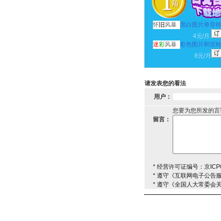
怀
旧
风暴
黑白图片单音
4元/月
迷
彩
风暴
彩色图片和弦
8元/月
请发表您的看法
用户：
您要为您所发的言
留言：
* 经营许可证编号：京ICP0
* 遵守《互联网电子公告
* 遵守《全国人大常委会