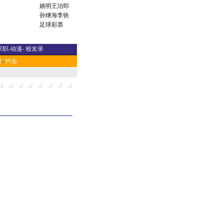
姚明
王治郅
孙继海
李铁
足球彩票
求职
-
动漫
-
校友录
道
-
约会