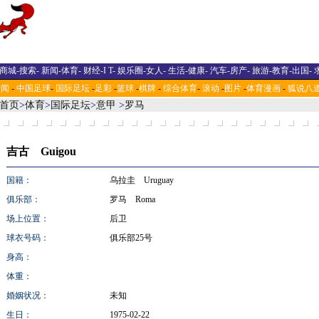
商城
-
搜索
-
新闻
-
体育
-
财经
-
I T
-
娱乐圈
-
女人
-
生活
-
健康
-
汽车
-
房产
-
旅游
-
教育
-
出国
-
新闻
-
中国足球
-
国际足坛
-
足彩
-
篮球
-
棋牌
-
综合体育
-
滚动
-
图片
-
体育漫画
-
狐说八
首页
>
体育
>
国际足坛
>
意甲
>
罗马
吉古 Guigou
国籍：
乌拉圭 Uruguay
俱乐部：
罗马 Roma
场上位置：
后卫
球衣号码：
俱乐部25号
身高：
体重：
婚姻状况：
未知
生日：
1975-02-22