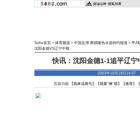
Sohu首页
>
体育频道
>
中国足球 赛德隆热水器特约报道
>
甲A
沈阳金德VS辽宁中顺
快讯：沈阳金德1-1追平辽宁
2003年10月19日16:0
页面功能 【
我来说两句
】【
我要“揪”错
】【
推荐
】