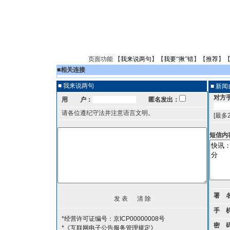
页面功能 【
我来说两句
】【
我要“揪”错
】【
推荐
】
■
相关连接
■ 我来说两句
■ 新
对方
用 户：
匿名发出：
请各位遵纪守法并注意语言文明。
[最多
短信内
署 
手 
*经营许可证编号：京ICP00000008号
密 
*《互联网电子公告服务管理规定》