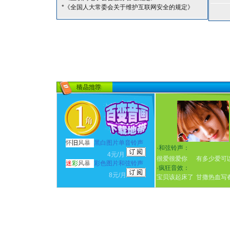
*《全国人大常委会关于维护互联网安全的规定》
怀
旧
风暴
黑白图片单音铃声
·
和弦铃声：
4元/月
很爱很爱你
有多少爱可
迷
彩
风暴
彩色图片和弦铃声
·
疯狂音效：
8元/月
宝贝该起床了
甘撒热血写