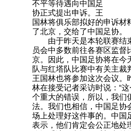
不平等待遇向中国足
协正式提出申诉。王
国林将俱乐部拟好的申诉材
了北京，交给了中国足协。
由于昨天是本轮联赛结束
员会中多数前往各赛区监督
京。因此，中国足协将在今
队与红塔队比赛中有关主裁
王国林也将参加这次会议。
林在接受记者采访时说：“
个重大的错误，所以，我们
法。我们也相信，中国足协
场上处理好这件事的。中国
表示，他们肯定会公正地处