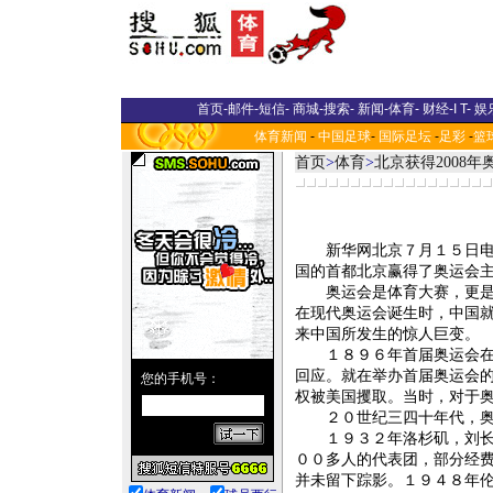
首页
-
邮件
-
短信
-
商城
-
搜索
-
新闻
-
体育
-
财经
-
I T
-
娱
体育新闻
-
中国足球
-
国际足坛
-
足彩
-
篮
首页
>
体育
>
北京获得2008
新华网北京７月１５日电新
国的首都北京赢得了奥运会
奥运会是体育大赛，更是各
在现代奥运会诞生时，中国
来中国所发生的惊人巨变。
１８９６年首届奥运会在雅
回应。就在举办首届奥运会的
权被美国攫取。当时，对于
２０世纪三四十年代，奥
１９３２年洛杉矶，刘长春
００多人的代表团，部分经
并未留下踪影。１９４８年