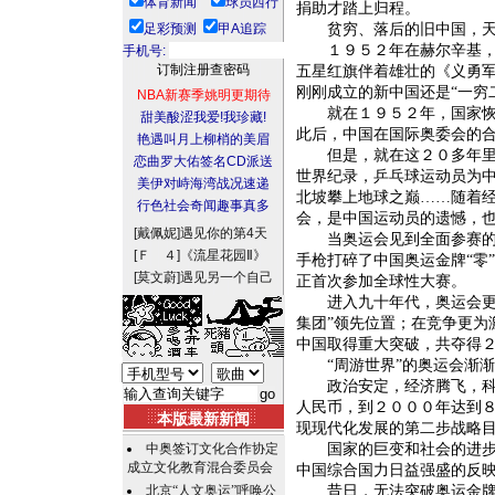
体育新闻
球员西行
捐助才踏上归程。
足彩预测
甲A追踪
贫穷、落后的旧中国，天灾
１９５２年在赫尔辛基，奥
手机号:
五星红旗伴着雄壮的《义勇
刚刚成立的新中国还是“一穷
NBA新赛季姚明更期待
就在１９５２年，国家恢复
甜美酸涩我爱!我珍藏!
此后，中国在国际奥委会的
艳遇叫月上柳梢的美眉
但是，就在这２０多年里，
恋曲罗大佑签名CD派送
世界纪录，乒乓球运动员为
美伊对峙海湾战况速递
北坡攀上地球之巅……随着
行色社会奇闻趣事真多
会，是中国运动员的遗憾，
[戴佩妮]
遇见你的第4天
当奥运会见到全面参赛的中
[Ｆ ４]
《流星花园Ⅱ》
手枪打碎了中国奥运金牌“零
[莫文蔚]
遇见另一个自己
正首次参加全球性大赛。
进入九十年代，奥运会更为
集团”领先位置；在竞争更为
中国取得重大突破，共夺得
“周游世界”的奥运会渐渐
政治安定，经济腾飞，科教
人民币，到２０００年达到
本版最新新闻
现现代化发展的第二步战略
中奥签订文化合作协定
国家的巨变和社会的进步为
成立文化教育混合委员会
中国综合国力日益强盛的反
北京“人文奥运”呼唤公
昔日，无法突破奥运金牌“