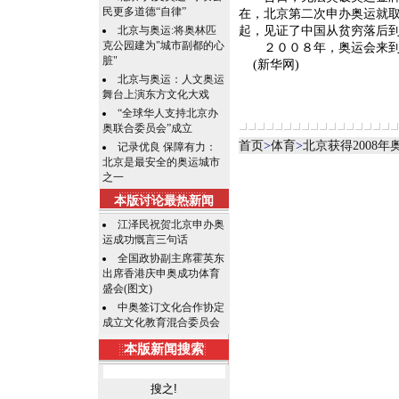
民更多道德“自律”
在，北京第二次申办奥运就取
北京与奥运:将奥林匹
起，见证了中国从贫穷落后
克公园建为"城市副都的心
２００８年，奥运会来到中
脏"
(新华网)
北京与奥运：人文奥运
舞台上演东方文化大戏
“全球华人支持北京办
奥联合委员会”成立
首页
>
体育
>
北京获得2008
记录优良 保障有力：
北京是最安全的奥运城市
之一
本版讨论最热新闻
江泽民祝贺北京申办奥
运成功慨言三句话
全国政协副主席霍英东
出席香港庆申奥成功体育
盛会(图文)
中奥签订文化合作协定
成立文化教育混合委员会
本版新闻搜索