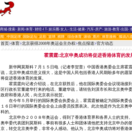
商城
-
搜索
-
新闻
-
体育
-
财经
-
I T
-
娱乐圈
-
女人
-
生活
-
健康
-
汽车
-
房产
-
旅游
-
教育
-
出国
-
新闻
-
中国足球
-
国际足坛
-
足彩
-
篮球
-
棋牌
-
综合体育
-
滚动
-
图片
-
体育漫画
-
狐说八
首页
>
体育
>
北京获得2008年奥运会主办权
>
焦点报道
>
官方动态
霍震霆:北京申奥成功将促进香港体育的发
新华网莫斯科７月１５日电（记者李贺普）中国香港奥委会主席霍震
说，北京申奥成功意义很大，这是中国人民包括香港人民期盼多年的愿
将促进香港体育的发展。
霍震霆向记者介绍说，在北京获胜后，他在国际奥委会会议现场接到
区行政长官董建华打来的电话。董建华说，请转告刘淇市长和北京奥申
政府和香港人民，向北京表示祝贺。
在今年５月举行的国际奥委会执委会上，霍震霆被确定为国际奥委会
１６日举行的国际奥委会全会上由委员投票表决。此次他是作为北京奥
科的。
北京申办２００８年奥运会，得到了香港体育界和各界人士的支持。
奥申委代表团到莫斯科，事前有很多人士和团体请他把支持北京申办的
京，转交北京奥申委，非常令人感动。他认为，北京申奥成功将对香港