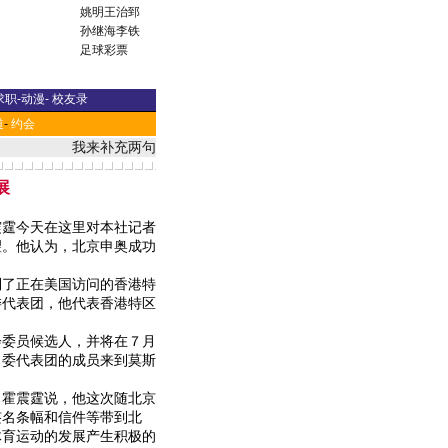
姚明
王治郅
孙继海
李铁
足球彩票
求职
-
动漫
-
校友录
道
-
约会
我来补充两句
展
霆今天在这里对本社记者
望。他认为，北京申奥成功
了正在美国访问的香港特
委代表团，他代表香港特区
委员候选人，并将在７月
申委代表团的成员来到莫斯
霍震霆说，他这次随北京
签名条幅和信件等带到北
体育运动的发展产生积极的