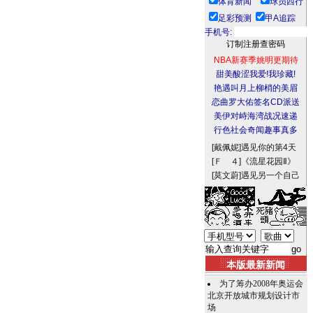
体育新闻
球员西行
足彩预测
甲A追踪
手机号:
NBA新赛季姚明更期待
甜美酸涩我爱!我珍藏!
艳遇叫月上柳梢的美眉
恋曲罗大佑签名CD派送
美伊对峙海湾战况速递
行色社会奇闻趣事真多
[戴佩妮]
遇见你的第4天
[Ｆ ４]
《流星花园Ⅱ》
[莫文蔚]
遇见另一个自己
本版最新新闻
为了筹办2008年奥运会
北京开放城市规划设计市
场