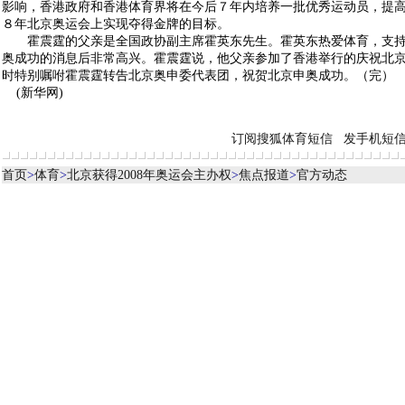
影响，香港政府和香港体育界将在今后７年内培养一批优秀运动员，提
８年北京奥运会上实现夺得金牌的目标。
霍震霆的父亲是全国政协副主席霍英东先生。霍英东热爱体育，支持
奥成功的消息后非常高兴。霍震霆说，他父亲参加了香港举行的庆祝北
时特别嘱咐霍震霆转告北京奥申委代表团，祝贺北京申奥成功。（完）
(新华网)
订阅搜狐体育短信
发手机短
首页
>
体育
>
北京获得2008年奥运会主办权
>
焦点报道
>
官方动态