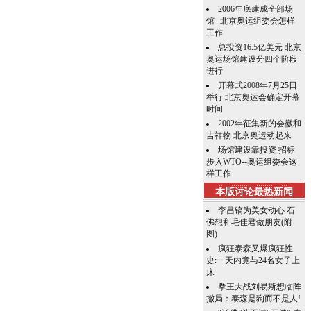
2006年底建成全部场
馆--北京奥运组委会怎样
工作
总投资16.5亿美元 北京
奥运场馆建设分四个阶段
进行
开幕式2008年7月25日
举行 北京奥运会确定开幕
时间
2002年征集新的会徽和
吉祥物 北京奥运动起来
场馆建设靠投资 招标
步入WTO--奥运组委会这
样工作
本版讨论最热新闻
李昌镐为美女动心 石
佛想和毛佳君做朋友(附
图)
疯狂泰森又爆疯狂性
史:一天内竟与24名女子上
床
拳王大战刘易斯想临阵
撤局：泰森是狗而不是人!