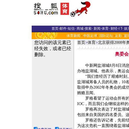
首页
-
邮件
-
短信
-
商城
-
搜索
-
新闻
-
体育
-
财经
-
I T
-
娱
体育新闻
-
中国足球
-
国际足坛
-
足彩
-
篮
首页
>
体育
>
北京获得2008
奥委会
中新网盐湖城8月8日消息：
办地盐湖城。他表示，奥运
“我们曾经历了艰难时刻。我
盐湖城筹备人员的礼物，10
取得申办2002年冬奥会的
贿赂丑闻。
罗格看望了运动会所有的志
IOC，而且我们会继续这样的
罗格再次表达了对盐湖城奥
包括来自美国的四名委员。这
罗格还告诉记者，先前结束
为这次危机一直围绕着盐湖城