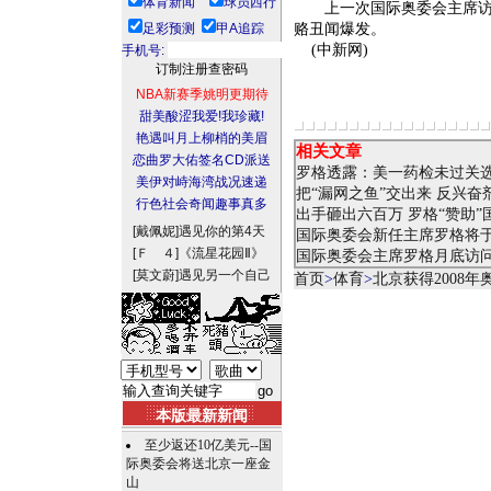
体育新闻
球员西行
上一次国际奥委会主席访问
足彩预测
甲A追踪
赂丑闻爆发。
(中新网)
手机号:
NBA新赛季姚明更期待
甜美酸涩我爱!我珍藏!
艳遇叫月上柳梢的美眉
相关文章
恋曲罗大佑签名CD派送
罗格透露：美一药检未过关
美伊对峙海湾战况速递
把“漏网之鱼”交出来 反兴
行色社会奇闻趣事真多
出手砸出六百万 罗格“赞助”
[戴佩妮]
遇见你的第4天
国际奥委会新任主席罗格将
[Ｆ ４]
《流星花园Ⅱ》
国际奥委会主席罗格月底访问
[莫文蔚]
遇见另一个自己
首页
>
体育
>
北京获得2008
本版最新新闻
至少返还10亿美元--国
际奥委会将送北京一座金
山