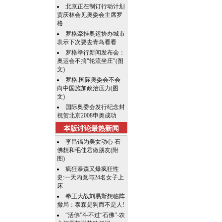
北京正在制订行动计划
贾庆林会见奥委会主席罗
格
罗格牵挂奥运协办城市
表示下次要去青岛看看
罗格举行新闻发布会：
奥运会不搞"轮流坐庄"(图
文)
罗格:国际奥委会不会
向中国施加政治压力(图
文)
国际奥委会发行纪念封
祝贺北京2008申奥成功
本版讨论最热新闻
李昌镐为美女动心 石
佛想和毛佳君做朋友(附
图)
疯狂泰森又爆疯狂性
史:一天内竟与24名女子上
床
拳王大战刘易斯想临阵
撤局：泰森是狗而不是人!
“活佛”斗不过“石佛”-农